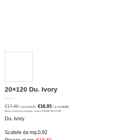
20×120 Du. Ivory
Il
Il
€
17,40
€
16,93
prezzo
prezzo
originale
attuale
Du. Ivory
era:
è:
€17,40.
€16,93.
Scatole da mq.0,92