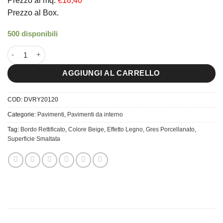
Prezzo al mq.
€18,40
Prezzo al Box.
500 disponibili
20x120 Du. Ivory quantità
AGGIUNGI AL CARRELLO
COD:
DVRY20120
Categorie:
Pavimenti
,
Pavimenti da interno
Tag:
Bordo Rettificato
,
Colore Beige
,
Effetto Legno
,
Gres Porcellanato
,
Superficie Smaltata