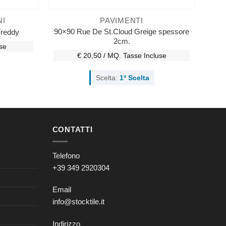
NI
PAVIMENTI
90×90 Rue De St.Cloud Greige spessore
Freddy
2cm.
se
€ 20,50 / MQ.
Tasse Incluse
Scelta:
1ª Scelta
CONTATTI
Telefono
+39 349 2920304
Email
info@stocktile.it
Indirizzo