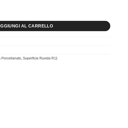
Bianco quantità
GGIUNGI AL CARRELLO
 Porcellanato
,
Superficie Ruvida R11