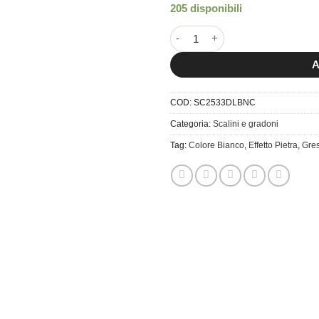
205 disponibili
25x33 Scalino Dolmen Porfido 
A
COD:
SC2533DLBNC
Categoria:
Scalini e gradoni
Tag:
Colore Bianco
,
Effetto Pietra
,
Gres