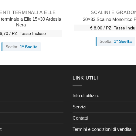
ENTI TERMINALI A ELLE
SCALINI E GRADO
terminale a Elle 15×30 Ardesia
30×33 Scalino Monolitico 
Nera
€ 8,00 / PZ.
Tasse Inclu
6,70 / PZ.
Tasse Incluse
Scelta:
1ª Scelta
Scelta:
1ª Scelta
LINK UTILI
Info di utilizzo
Servizi
Contatti
t
Termini e condizioni di vendita