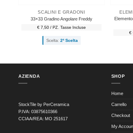
SCALINI E GRADONI
ELEM
Elemento 
33×33 Gradino Angolare Freddy
€ 7,50 / PZ.
Tasse Incluse
€ 
Scelta:
2ª Scelta
AZIENDA
SHOP
Home
Carrello
StockTile by PerCeramica
P.IVA: 03875610366
Checkout
CCIAA/REA: MO 251617
My Accoun