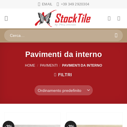
Salta
EMAIL
+39 349 2920304
ai
contenuti
Cerca:
Pavimenti da interno
HOME
/
PAVIMENTI
/
PAVIMENTI DA INTERNO
FILTRI
-3%
-3%