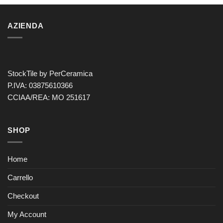
AZIENDA
StockTile by PerCeramica
P.IVA: 03875610366
CCIAA/REA: MO 251617
SHOP
Home
Carrello
Checkout
My Account