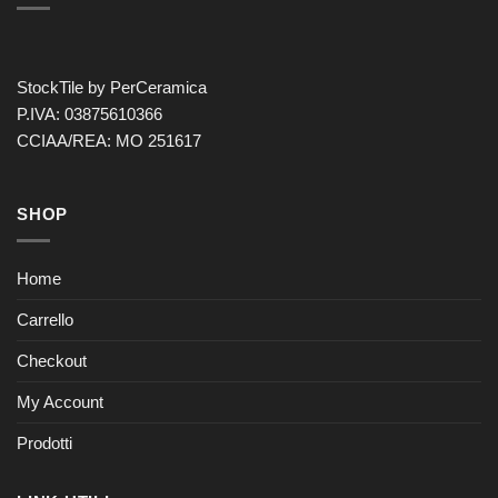
StockTile by PerCeramica
P.IVA: 03875610366
CCIAA/REA: MO 251617
SHOP
Home
Carrello
Checkout
My Account
Prodotti