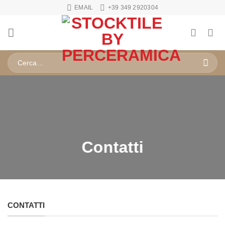
Salta
EMAIL
+39 349 2920304
ai
contenuti
Cerca:
Contatti
CONTATTI