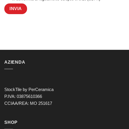
AZIENDA
StockTile by PerCeramica
P.IVA: 03875610366
CCIAA/REA: MO 251617
SHOP