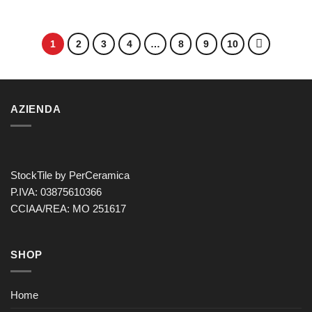
1
2
3
4
…
8
9
10
AZIENDA
StockTile by PerCeramica
P.IVA: 03875610366
CCIAA/REA: MO 251617
SHOP
Home