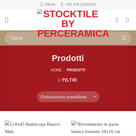
Salta
EMAIL
+39 349 2920304
ai
contenuti
Cerca:
Prodotti
HOME
/
PRODOTTI
FILTRI