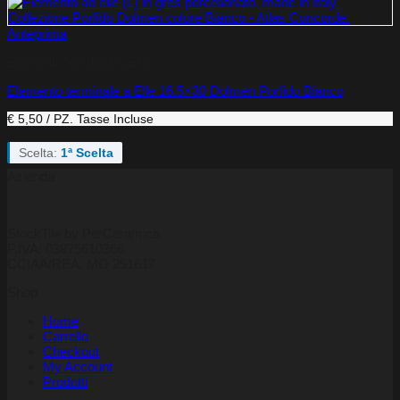
Anteprima
Elementi Terminali a Elle
Elemento terminale a Elle 16.5×30 Dolmen Porfido Bianco
€ 5,50 / PZ.
Tasse Incluse
Scelta:
1ª Scelta
Azienda
StockTile by PerCeramica
P.IVA: 03875610366
CCIAA/REA: MO 251617
Shop
Home
Carrello
Checkout
My Account
Prodotti