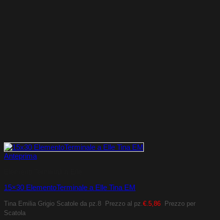
Anteprima
Elementi Terminali a Elle
15×30 ElementoTerminale a Elle Tina EM
Tina Emilia Grigio
Scatole da pz.8
Prezzo al pz.
€.5,86
Prezzo per
Scatola