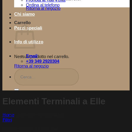
Pronota la Tua Visita​
Ordina al telefono
Ritorna al negozio
Chi siamo
Carrello
Pezzi speciali
Info di utilizzo
Email
Nessun prodotto nel carrello.
+39 349 2920304
Ritorna al negozio
Cerca:
Elementi Terminali a Elle
Home
/
Elementi Terminali a Elle
Filtri
Visualizzazione di 21 risultati