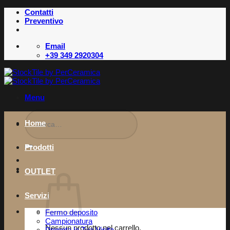
Salta
Contatti
ai
Preventivo
contenuti
Email
+39 349 2920304
Menu
Cerca:
Home
Prodotti
OUTLET
Servizi
Fermo deposito
Campionatura
Nessun prodotto nel carrello.