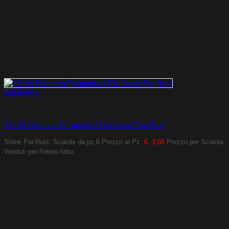
Anteprima
Elementi Terminali a Elle
15×30 ElementoTerminale a Elle Stone Por.Rust
Stone Por.Rust
Scatole da pz.6
Prezzo al Pz.
€. 3,66
Prezzo per Scatola
Venduti per l'intero lotto