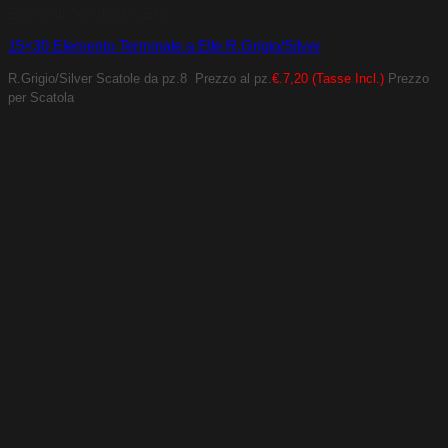
Elementi Terminali a Elle
15×30 Elemento Terminale a Elle R.Grigio/Silver
R.Grigio/Silver
Scatole da pz.8
Prezzo al pz.
€.7,20 (Tasse Incl.)
Prezzo
per Scatola