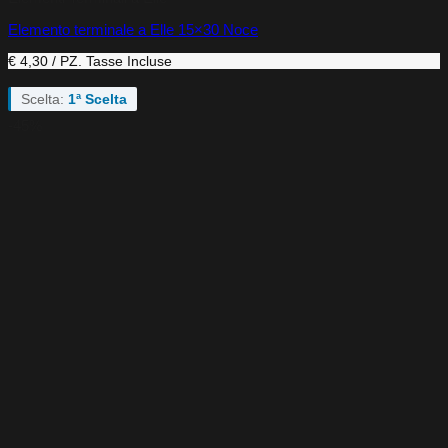
Elemento terminale a Elle 15×30 Noce
€ 4,30 / PZ.
Tasse Incluse
Scelta:
1ª Scelta
-45%