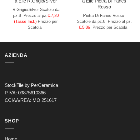
a Elle R.Grigio/Silver
a Elle Pietra Di Fanes
Rosso
R.Grigio/Silver
Scatole da
pz.8
Prezzo al pz.
€.7,20
Pietra Di Fanes Rosso
(Tasse Incl.)
Prezzo per
Scatole da pz.8
Prezzo al pz.
Scatola
€.5,86
Prezzo per Scatola
AZIENDA
StockTile by PerCeramica
P.IVA: 03875610366
CCIAA/REA: MO 251617
SHOP
Home