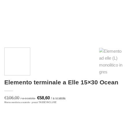
Elemento terminale a Elle 15×30 Ocean
Il
Il
€
106,00
€
58,60
prezzo
prezzo
originale
attuale
era:
è:
€106,00.
€58,60.