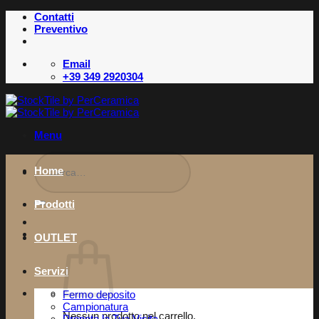
Salta
Contatti
ai
Preventivo
contenuti
Email
+39 349 2920304
Menu
Cerca:
Home
Prodotti
OUTLET
Servizi
Fermo deposito
Campionatura
Nessun prodotto nel carrello.