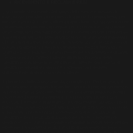
RICEVIMENTO E RECLAMI E RESI
L’acquirente al momento dell’arrivo della merce è pregato di
ispezionare con attenzione prima di apporre la propria firma, per
rilevare eventuali avarie, colli mancanti, difetti, vizi apparenti o non
conformità dei prodotti consegnati con il suo ordine. L’acquirente
deve verificare nella fattispecie che il numero dei colli corrisponda
a quello indicato sulla bolla di consegna e lo stato degli imballaggi
che devono risultare integri e non manomessi, se persiste una di
queste condizioni si è tenuti a comprovare mezzo fotografia lo
stato di esse e indicare sul documento del trasportatore il disagio.
Se per qualsiasi motivo il cliente rifiuta la consegna della
spedizione o richiede la restituzione al mittente, ogni spesa di
spedizione addebitata alla nostra azienda sarà dedotta
dall’eventuale rimborso dovuto al cliente.
Il cliente ha diritto di recedere dal contratto con PerCeramica, il
Consumatore è pregato di rispedire i beni o di consegnarli presso
la nostra sede di Sassuolo (MO), senza indebiti ritardi ed in ogni
caso entro 14 giorni dal giorno in cui ci ha comunicato il suo
recesso. Il termine è rispettato se il Consumatore spedisce i beni
prima della scadenza dei 14 giorni. La restituzione dovrà avvenire
in base alle vigenti leggi sul commercio online. Le spese di
spedizione per il reso sono a carico del cliente, i prodotti non
devono essere stati danneggiati e rimballati in modo adeguato per
effettuare il trasporto di reso. Il rischio di perimento del bene, è
sottoposto alla completa responsabilità del Consumatore, fino