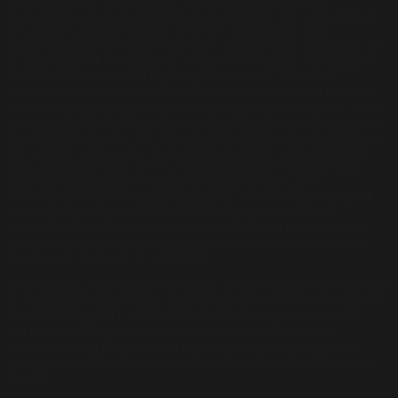
la pubblicazione della dicitura “Consegnato in 2-3 giorni”
PerCeramica dà la disponibilità di quei prodotti che sono elencati
nel proprio catalogo elettronico on line al momento della
pubblicazione dello stesso si trovano presso i suoi magazzini. Se
la disponibilità di tutti i prodotti ordinati è immediata, non appena
PerCeramica riceverà dal cliente l’ammontare dell’ordine
comprensivo delle spese di spedizione, la merce verrà presa in
carico dal corriere espresso ed entro 2-3 giorni lavorativi vi verrà
consegnata all’indirizzo indicato nell’ordine. Nel caso in cui uno o
più prodotti dell’ordine non fossero immediatamente disponibili, se
pur saldato, verrà evaso quando tutta la merce sarà disponibile.
Sarà comunque cura di PerCeramica informare il cliente circa
eventuali dilazioni nei tempi di consegna. In ogni caso
PerCeramica non è in grado di garantire che eventuali riordini di
lotti esauriti possano essere evasi, nel qual caso ne darà
comunicazione al consumatore e provvederà al rimborso delle
somme se già corrisposte, nelle forme e con le modalità di cui
all’art. 6 n.2 del D.Lgs N° 185/1999.
La consegna a domicilio avverrà con Corriere Espresso e si esige
la reperibilità e la possibilità di poter arrivare con Auto articolato o
camion con sponda idraulica, laddove il corriere non fosse in
grado di portarla a termine per detta causa il cliente dovrà
corrispondere a PerCeramica ogni spesa sostenuta al fine di
riconsegnare oltre alle spese sostenute per il rientro della merce
spedita.