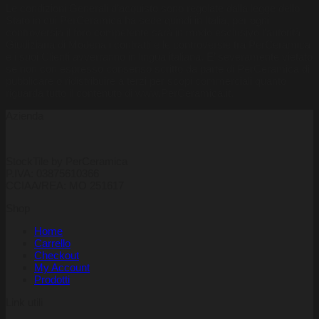
Le condizioni Generali d’acquisto sono regolate dalla legge dello
Stato in cui PerCeramica ha sede quindi in Italia, per ogni
controversia il foro competente sarà in modo esclusivo l’autorità
Giudiziaria di Modena i contratti e le controversie tra PerCeramica
e i suoi Clienti avverranno in lingua italiana. E’ severamente vietato
se non con espresso consenso scritto da parte di PerCeramica di
pubblicare o ridistribuire a terzi per scopi commerciali quanto
riguarda tutto il contenuto di www.PerCeramica.it.
Azienda
StockTile by PerCeramica
P.IVA: 03875610366
CCIAA/REA: MO 251617
Shop
Home
Carrello
Checkout
My Account
Prodotti
Link utili