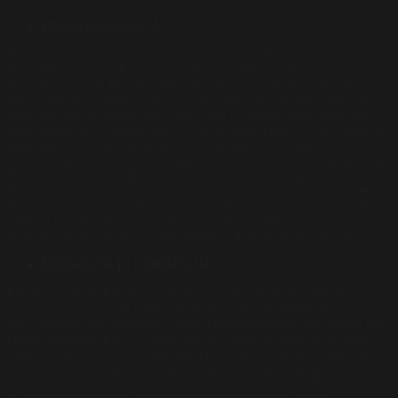
RESPONSABILITÀ
PerCeramica non assume alcuna responsabilità per i disservizi
imputabili a causa di forza maggiore ed altri eventi che
impedissero, in tutto o in parte, di dare esecuzione nei tempi
concordati al contratto. PerCeramica non sarà responsabile per
eventuali danni, perdite e/o costi subiti a seguito della mancata
esecuzione del contratto per le cause sopra citate, il consumatore
avrà diritto soltanto alla restituzione del prezzo corrisposto.
PerCeramica non è responsabile dell’eventuale uso fraudolento ed
illecito di carte di credito, assegni ed altri mezzi di pagamento.
PerCeramica infatti come già ricordato sopra, in nessun momento
della procedura d’acquisto è in grado di conoscere il numero di
carta di credito del consumatore il quale, tramite connessione
protetta, viene trasmesso direttamente al gestore del servizio.
MODALITÀ DI CONSEGNA
Fermo restando il limite generale massimo imposto dall’art. 6 del
D.Lgs N°185/1999, la merce ordinata verrà recapitata al
consumatore possibilmente entro 4 giorni lavorativi decorrenti dal
giorno seguente il ricevimento dell’accredito di pagamento della
merce, senza che eventuali ritardi possano costituire motivo di
recesso dal contratto o facciano scaturire diritto a risarcimento,
salvo quanto previsto dal citato art. 6 del D.Lgs N° 185/1999. Con