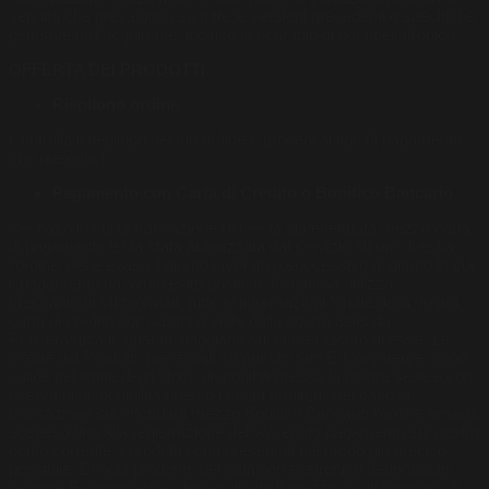
vendita che prevalgono su tutte le versioni precedenti o specifiche
generate dall’acquirente, incluso lo scambio di posta elettronica.
OFFERTA DEI PRODOTTI
Riepilogo ordine
Controlla il riepilogo del tuo ordine e procedi al tipo di pagamento
che preferisci.
Pagamento con Carta di Credito o Bonifico Bancario
Nel caso in cui la transazione richiesta sia effettuata mezzo carta
di pagamento e sia stata autorizzata dal servizio sicuro di essa,
l’ordine viene evaso il giorno lavorativo successivo al giorno in cui
il pagamento ha avuto esito positivo. Il sistema utilizza
meccanismi crittografati, tutte le informazioni fornite della vostra
carta di credito non saranno viste dalla nostra azienda
PerCeramica in quanto viaggiano sul server sicuro di esse. Le
offerte dei Prodotti, presentati su questo Sito E-Commerce, sono
valide nel limite degli stock disponibili presso la nostra sede e con
riserva di disponibilità presso i nostri fornitori. Nel caso la
transazione sia effettuata mezzo Bonifico Bancario l’ordine rimarrà
sospeso fino alla registrazione dell’avvenuto pagamento sul nostro
conto corrente. I prodotti sono presentati nel modo più preciso
possibile. Di ogni prodotto, nel catalogo elettronico denominato
sezione E-Commerce, viene indicato il prezzo, la disponibilità di