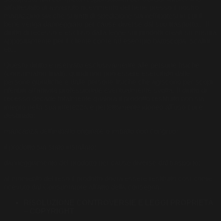
all’attestato di avvenuto ricevimento del bene presso il nostro
magazzino sia che si tratti di spedizione sia nell’ipotesi in cui il
bene venga danneggiato per cause diverse dal suo trasporto.. Il
diritto di recesso è escluso dalla legge sui prodotti creati su misura
appositamente per il cliente come ad esempio battiscopa, scalini
etc.
Questo diritto è riservato esclusivamente alle persone fisiche
(consumatori finali), quindi non può essere esercitato dalle
persone giuridiche e dalle persone fisiche che agiscono per scopi
riferibili all’attività professionale eventualmente svolta. Il diritto di
recesso decade totalmente qualora il prodotto restituito non sia
integro nella sua interezza e perfettamente idoneo all’uso cui è
destinato;
mancanza dell’imballo originale o imballo non congruo;
il prodotto sia stato installato;
danneggiamento del prodotto per cause diverse dal trasporto;
al momento del reso il prodotto dovrà essere restituito così come
ricevuto dal Consumatore all’atto della consegna.
RISOLUZIONE CONTROVERSIE E LEGGI PROPRIETÀ
– COPYRIGHT