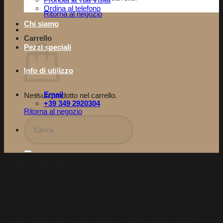
Pronota la Tua Visita​
Ordina al telefono
Ritorna al negozio
Chi siamo
Carrello
Pezzi speciali
Info di utilizzo
Email
Nessun prodotto nel carrello.
+39 349 2920304
Ritorna al negozio
Cerca:
CONDIZIONI GENERALI D’ACQUISTO
Le presenti condizioni generali di vendita si applicano a qualsiasi
ordine trasmesso sul sito www.PerCeramica.it e tramite link,
banner o altri collegamenti ipertestuali.
La “Conferma dell’ordine” da parte dell’acquirente comporta
l’accettazione senza riserve delle presenti condizioni generali di