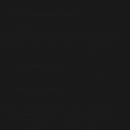
ogni unità acquistabile.
ACCETTAZIONE DELL’ORDINE
PerCeramica si riserva il diritto di riconfermare la disponibilità degli
articoli acquistati in quanto se per qualche motivo l’ordine non
potesse essere evaso come da richiesta, sarà nostro dovere
avvertirvi tempestivamente. PerCeramica si riserva il diritto di
rifiutare ordini/servizi in qualsiasi momento e da chiunque. L’ordine
rimarrà bloccato per l’acquirente dal momento della “Conferma
dell’ordine”. Se dopo 4 giorni dal momento dell’ordine PerCeramica
non riceverà il pagamento l’ordine si intende annullato.
PREZZO DEI PRODOTTI
I prezzi dei Prodotti su questo E-commerce, sono finiti ed indicati
in euro.
SPESE DI CONSEGNA
Il costo del trasporto verrà calcolato automaticamente in base al
peso degli articoli che compongono l’ordine e alla località di
destinazione, mentre per gli articoli con dimensioni voluminose
sarà nostro dovere farvi avere in modo più veloce possibile il
costo di volta in volta. In ogni caso l’importo delle spese di
spedizione sarà riportato nel riepilogo finale, PRIMA della
conclusione effettiva della procedura d’acquisto.