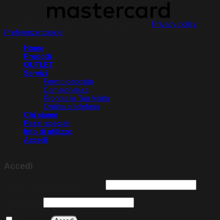
Copyright 2026 © StockTile by PerCeramica |
Privacy policy
–
Preferenze cookie
Home
Prodotti
OUTLET
Servizi
Fermo deposito
Campionatura
Pronota la Tua Visita​
Ordina al telefono
Chi siamo
Pezzi speciali
Info di utilizzo
Accedi
Accedi
Richiesto
Nome utente o indirizzo email
*
Richiesto
Password
*