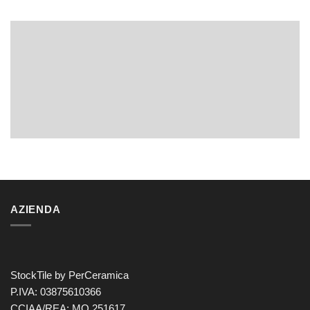
AZIENDA
StockTile by PerCeramica
P.IVA: 03875610366
CCIAA/REA: MO 251617