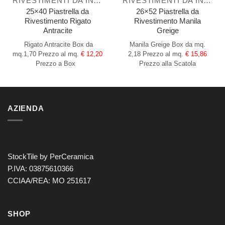
RIVESTIMENTI DA INTERNO
RIVESTIMENTI DA INTERNO
25×40 Piastrella da
26×52 Piastrella da
Rivestimento Rigato
Rivestimento Manila
Antracite
Greige
Rigato Antracite
Box da
Manila Greige
Box da mq.
mq.1,70
Prezzo al mq.
€ 12,20
2,18
Prezzo al mq.
€ 15,86
Prezzo a Box
Prezzo alla Scatola
AZIENDA
StockTile by PerCeramica
P.IVA: 03875610366
CCIAA/REA: MO 251617
SHOP