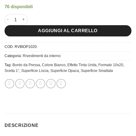
76 disponibili
10x20 Piastrella da Rivestimento Bianco Opaco quantità
AGGIUNGI AL CARRELLO
COD:
RVBIOP1020
Categoria:
Rivestimenti da interno
Tag:
Bordo da Pressa
,
Colore Bianco
,
Effetto Tinta Unita
,
Formato 10x20
,
Scelta 1°
,
Superficie Liscia
,
Superficie Opaca
,
Superficie Smaltata
DESCRIZIONE