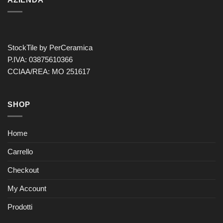
StockTile by PerCeramica
P.IVA: 03875610366
CCIAA/REA: MO 251617
SHOP
Home
Carrello
Checkout
My Account
Prodotti