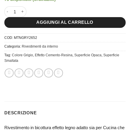
26x52 Piastrella da Rivestimento Emotion Grey quantità
AGGIUNGI AL CARRELLO
COD:
MTNGRY2652
Categoria:
Rivestimenti da interno
Tag:
Colore Grigio
,
Effetto Cemento-Resina
,
Superficie Opaca
,
Superficie
Smaltata
DESCRIZIONE
Rivestimento in bicottura effetto legno adatto sia per Cucina che