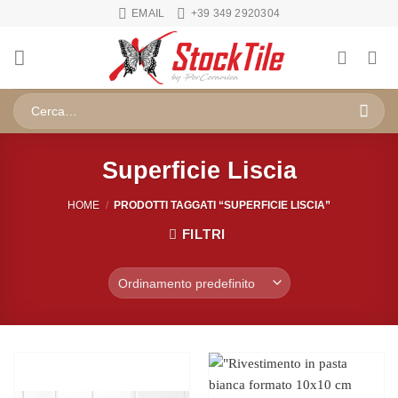
Salta
EMAIL
+39 349 2920304
ai
contenuti
Cerca:
Superficie Liscia
HOME
/
PRODOTTI TAGGATI “SUPERFICIE LISCIA”
FILTRI