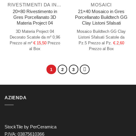
RIVESTIMENTI DA INTERNO
MOSAICI
20×80 Rivestimento in
21×40 Mosaico in Gres
Gres Porcellanato 3D
Porcellanato Buildtech GG
Materia Project 04
Clay Listoni Sfalsati
3D Materia Project 04
Mosaico Buildtech GG Clay
Decorato
Scatole da m² 0,96
Listoni Sfalsati
Scatole da
Prezzo al m²
€ 15,50
Prezzo
Pz.5
Prezzo al Pz.
€.2,60
al Box
Prezzo al Box
1
2
3
AZIENDA
StockTile by PerCeramica
P.IVA: 03875610366