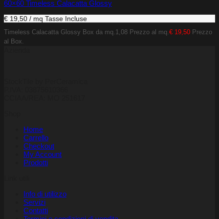
60×60 Timeless Calacatta Glossy
€ 19,50 / mq
Tasse Incluse
Timeless Calacatta Glossy
Box da mq.1,08 Prezzo al mq.
€ 19,50
Prezzo
al Box.
Azienda
StockTile by PerCeramica
P.IVA: 03875610366
CCIAA/REA: MO 251617
Shop
Home
Carrello
Checkout
My Account
Prodotti
Link utili
Info di utilizzo
Servizi
Contatti
Termini e condizioni di vendita