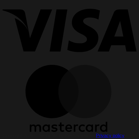
Copyright 2026 © StockTile by PerCeramica |
Privacy policy
–