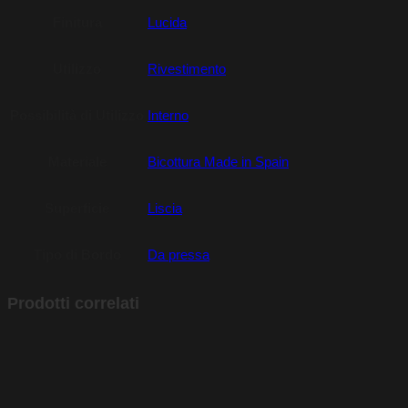
Finitura
Lucida
Utilizzo
Rivestimento
Possibilità di Utilizzo
Interno
Materiale
Bicottura Made in Spain
Superficie
Liscia
Tipo di Bordo
Da pressa
Prodotti correlati