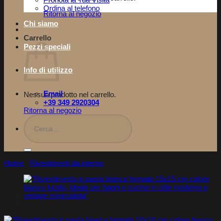
Pronota la Tua Visita​
Ordina al telefono
Ritorna al negozio
Chi siamo
Carrello
Pezzi speciali
Info di utilizzo
Email
Nessun prodotto nel carrello.
+39 349 2920304
Ritorna al negozio
Cerca:
Home
/
Rivestimenti da interno