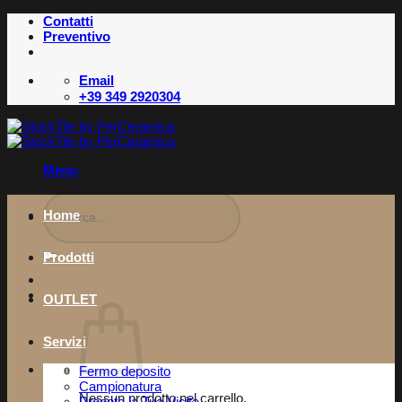
Salta
Contatti
ai
Preventivo
contenuti
Email
+39 349 2920304
Menu
Cerca:
Home
Prodotti
OUTLET
Servizi
Fermo deposito
Campionatura
Nessun prodotto nel carrello.