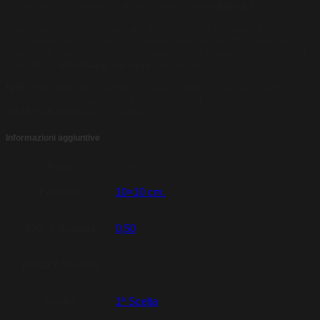
e in pronta consegna. Ordinalo subito su
stocktile.it !
Verrà consegnato e scaricato direttamente a casa tua tramite
trasportatori autorizzati in 5/6 giorni lavorativi dal momento del
carico. Se hai bisogno di un supporto o per maggiori informazioni
contatta su
whatsapp
o
e-mail
il nostro staff.
N.B.
“Per ottenere il miglior risultato estetico e non rischiare di
rimanere senza materiale, ti suggeriamo di aggiungere almeno un
10-15% di sfrido
al tuo ordine.”
Informazioni aggiuntive
Peso
7,90 kg
Formato
10×10 cm.
MQ. x Scatola
0,50
Pezzi X Scatola
N.50
Scelta
1ª Scelta