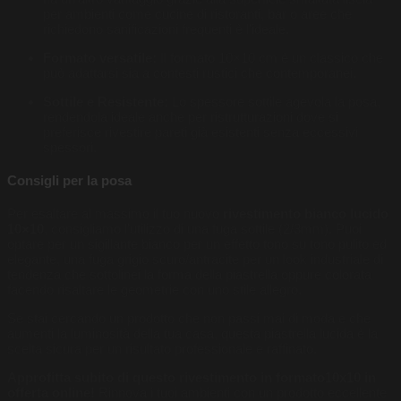
per ambienti come cucine di ristoranti, bar o aree che
richiedono sanificazioni frequenti è l’ideale.
Formato versatile:
Il formato 10×10 cm è un classico che
può adattarsi sia a contesti rustici che contemporanei.
Sottile e Resistente:
Lo spessore sottile agevola la posa,
rendendola ideale anche per ristrutturazioni dove si
preferisce rivestire pareti già esistenti senza eccessivi
spessori.
Consigli per la posa
Per esaltare al massimo il tuo nuovo
rivestimento bianco lucido
10×10
, consigliamo l’utilizzo di una fuga sottile (2/3mm). Puoi
optare per un sigillante bianco per un effetto tono su tono pulito ed
elegante, una fuga grigio scuro/antracite per un look industriale di
tendenza che sottolinei la forma della piastrella oppure colorata
facendo risaltare le geometrie con uno stile allegro.
Se stai cercando un prodotto che non passi mai di moda e che
aumenti la luminosità della tua casa, questa piastrella lucida è la
scelta sicura per un risultato professionale e raffinato.
Approfitta subito di questo rivestimento in formato10x10 in
offerta online!
Rinnova i tuoi ambienti con un prodotto eccellente