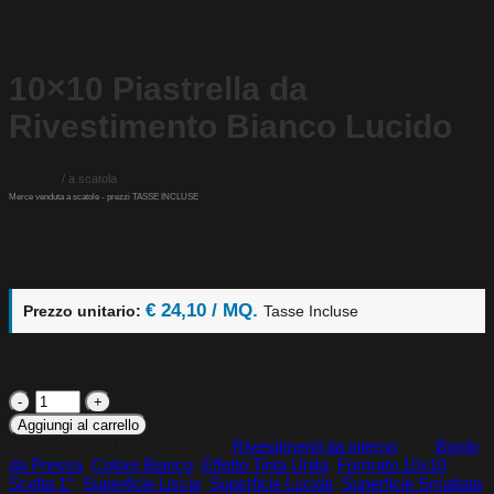
10×10 Piastrella da
Rivestimento Bianco Lucido
€
12,05
€ 24,10 / MQ.
Prezzo unitario:
Tasse Incluse
16 disponibili
10x10
Piastrella
Aggiungi al carrello
da
COD:
RVBILU1010
Categoria:
Rivestimenti da interno
Tag:
Bordo
Rivestimento
da Pressa
,
Colore Bianco
,
Effetto Tinta Unita
,
Formato 10x10
,
Bianco
Scelta 1°
,
Superficie Liscia
,
Superficie Lucida
,
Superficie Smaltata
Lucido