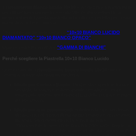
Il
rivestimento bianco lucido 10×10
è la soluzione intramontabile
per chi desidera donare luce e uno stile neutro o retrò-chic ai
propri ambienti. Questa piastrella in bicottura è perfetta per creare
pareti dinamiche e minimali.
Disponibile anche nelle versioni:
“10×10 BIANCO LUCIDO
DIAMANTATO”
“10×10 BIANCO OPACO”
Oppure vedi tutta la nostra:
“GAMMA DI BIANCHI”
Perché scegliere la Piastrella 10×10 Bianco Lucido
Questo specifico
rivestimento bianco lucido 10×10
unisce
l’estetica vintage alla praticità moderna:
Ideale per Cucina e Bagno:
Grazie alla superficie liscia e
smaltata, la pulizia è estremamente semplice e veloce,
rendendola perfetta per il paraschizzi della cucina o le pareti
del box doccia.
Ideale per aree commerciali:
Riflettono la luce, rendendo
gli spazi piccoli o poco illuminati più luminosi e visivamente
più ampi. Sono molto igieniche e facili da pulire
(fondamentale in aree come banconi, zone caffè, bagni), un
vantaggio non trascurabile in aree ad alto passaggio. Inoltre
ha un’altro vantaggio grazie alla superficie smaltata liscia