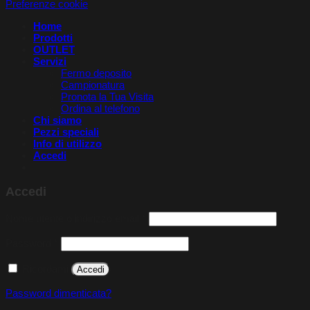
Preferenze cookie
Home
Prodotti
OUTLET
Servizi
Fermo deposito
Campionatura
Pronota la Tua Visita​
Ordina al telefono
Chi siamo
Pezzi speciali
Info di utilizzo
Accedi
Accedi
Richiesto
Nome utente o indirizzo email
*
Richiesto
Password
*
Ricordami
Accedi
Password dimenticata?