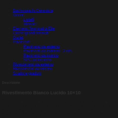
Categorie
quantità
Battiscopa in Ceramica
Decori
Listelli
Mosaici
Elementi Terminali a Elle
Lastre grandi formati
Outlet
Pavimenti
Pavimenti da esterno
Pavimenti da esterno - 2 cm
Pavimenti da interno
SPC ad incastro
Rivestimenti da esterno
Rivestimenti da interno
Scalini e gradoni
Descrizione
Rivestimento Bianco Lucido 10×10
Rivestimento in bicottura colore Bianco in finitura lucida, adatto sia
per Cucina che per Bagno o aree commerciali, formato 10×10,
tinta unita, superficie liscia, lucida e smaltata di facile pulizia,
Prima scelta, made in EU.