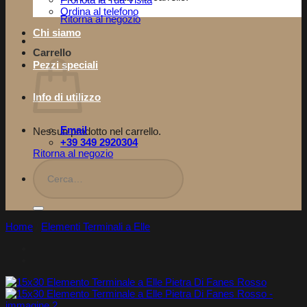
Pronota la Tua Visita​
Ordina al telefono
Ritorna al negozio
Chi siamo
Carrello
Pezzi speciali
Info di utilizzo
Email
Nessun prodotto nel carrello.
+39 349 2920304
Ritorna al negozio
Cerca:
Home
/
Elementi Terminali a Elle