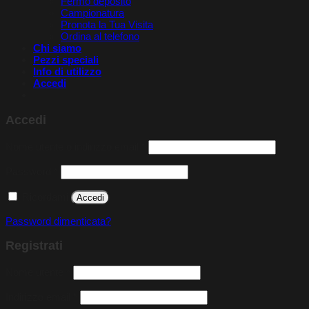
Fermo deposito
Campionatura
Pronota la Tua Visita​
Ordina al telefono
Chi siamo
Pezzi speciali
Info di utilizzo
Accedi
Accedi
Richiesto
Nome utente o indirizzo email
*
Richiesto
Password
*
Ricordami
Accedi
Password dimenticata?
Registrati
Richiesto
Nome utente
*
Richiesto
Indirizzo email
*