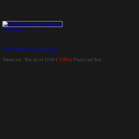
Anteprima
Battiscopa in Ceramica
8×45 Battiscopa Tabula Ice
Tabula Ice
Box da ml.13,50
€.3,50/ml
Prezzo per Box