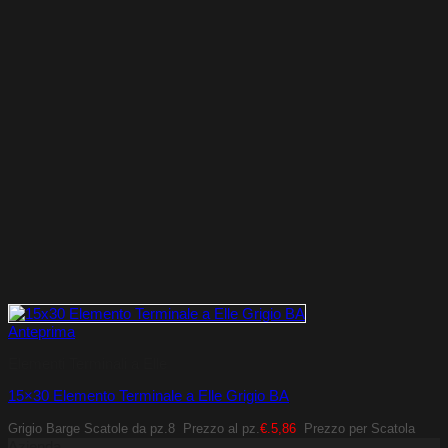
Anteprima
Elementi Terminali a Elle
15×30 Elemento Terminale a Elle Grigio BA
Grigio Barge
Scatole da pz.8
Prezzo al pz.
€.5,86
Prezzo per Scatola
Azienda