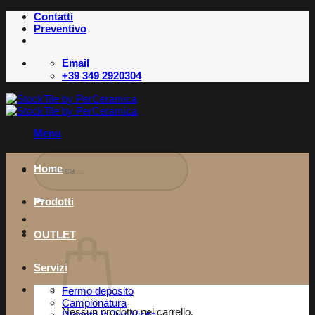
Salta
Contatti
ai
Preventivo
contenuti
Email
+39 349 2920304
Menu
Cerca:
Home
Prodotti
OUTLET
Servizi
Fermo deposito
Campionatura
Nessun prodotto nel carrello.