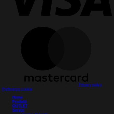
Copyright 2026 © StockTile by PerCeramica |
Privacy policy
–
Preferenze cookie
Home
Prodotti
OUTLET
Servizi