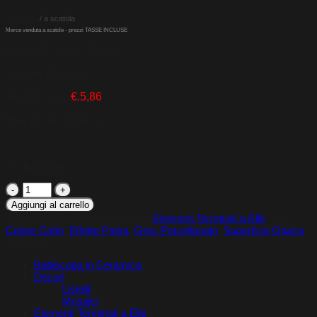
€
46,88
Pietra Di Fanes Rosso
Scatole da pz.8
Prezzo al pz.
€.5,86
Prezzo per Scatola
36 disponibili
15x30
Elemento
Aggiungi al carrello
Terminale
COD:
EL1530PDFR
Categoria:
Elementi Terminali a Elle
Tag:
a
Colore Cotto
,
Effetto Pietra
,
Gres Porcellanato
,
Superficie Opaca
Elle
Categorie
Pietra
Di
Battiscopa in Ceramica
Fanes
Decori
Rosso
Listelli
quantità
Mosaici
Elementi Terminali a Elle