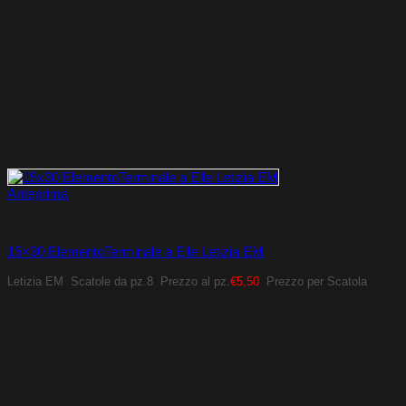
Anteprima
Elementi Terminali a Elle
15×30 ElementoTerminale a Elle Letizia EM
Letizia EM
Scatole da pz.8
Prezzo al pz.
€5,50
Prezzo per Scatola