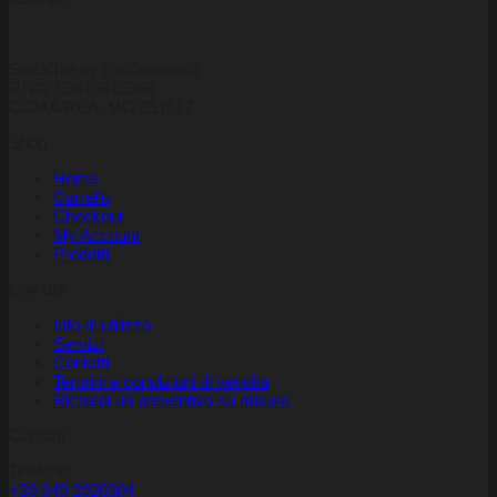
StockTile by PerCeramica
P.IVA: 03875610366
CCIAA/REA: MO 251617
Shop
Home
Carrello
Checkout
My Account
Prodotti
Link utili
Info di utilizzo
Servizi
Contatti
Termini e condizioni di vendita
Richiedi un preventivo su misura
Contatti
Telefono
+39 349 2920304