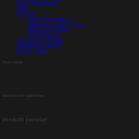
Lastre grandi formati
Outlet
Pavimenti
Pavimenti da esterno
Pavimenti da esterno - 2 cm
Pavimenti da interno
SPC ad incastro
Rivestimenti da esterno
Rivestimenti da interno
Scalini e gradoni
Descrizione
Elemento a Elle 15x30cm con torello pezzo unico Monolitico in
Gres Porcellanato, Prima Scelta, materiale ingelivo, color Cotto,
Made in Italy, consigliato per balconi e marciapiedi esterni.
Informazioni aggiuntive
Peso
10,4 kg
Prodotti correlati