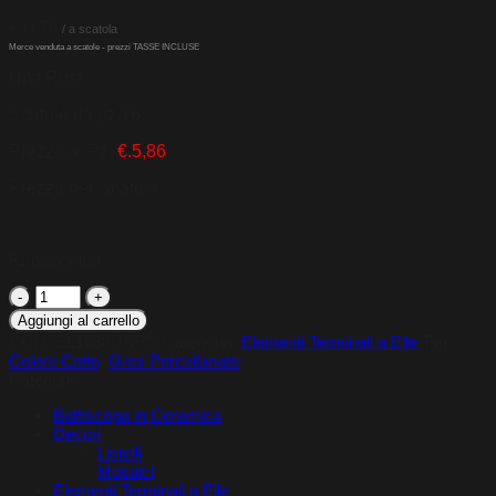
€
93,76
Unit Rust
Scatole da pz.16
Prezzo al Pz.
€.5,86
Prezzo per Scatola
81 disponibili
16.5x30
ElementoTerminale
Aggiungi al carrello
a
COD:
EL1630UNRS
Categoria:
Elementi Terminali a Elle
Tag:
Elle
Colore Cotto
,
Gres Porcellanato
Unit
Categorie
Rust
quantità
Battiscopa in Ceramica
Decori
Listelli
Mosaici
Elementi Terminali a Elle