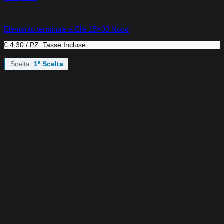
Elementi Terminali a Elle
Elemento terminale a Elle 15×30 Noce
€ 4,30 / PZ.
Tasse Incluse
Scelta:
1ª Scelta
-49%