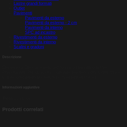
Lastre grandi formati
Outlet
Pavimenti
Pavimenti da esterno
Pavimenti da esterno - 2 cm
Pavimenti da interno
SPC ad incastro
Rivestimenti da esterno
Rivestimenti da interno
Scalini e gradoni
Descrizione
Elemento a Elle con torello pezzo unico Monolitico in Gres
Porcellanato, Prima Scelta, materiale ingelivo, color Cotto, Made
in Italy, consigliato per balconi e marciapiedi esterni.
Informazioni aggiuntive
Peso
22,00 kg
Prodotti correlati
-23%