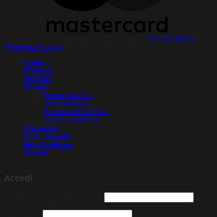
Copyright 2026 © StockTile by PerCeramica |
Privacy policy
–
Preferenze cookie
Home
Prodotti
OUTLET
Servizi
Fermo deposito
Campionatura
Pronota la Tua Visita​
Ordina al telefono
Chi siamo
Pezzi speciali
Info di utilizzo
Accedi
Accedi
Richiesto
Nome utente o indirizzo email
*
Richiesto
Password
*