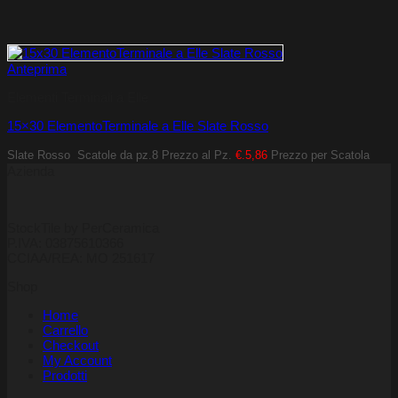
Anteprima
Elementi Terminali a Elle
15×30 ElementoTerminale a Elle Slate Rosso
Slate Rosso
Scatole da pz.8
Prezzo al Pz.
€.5,86
Prezzo per Scatola
Azienda
StockTile by PerCeramica
P.IVA: 03875610366
CCIAA/REA: MO 251617
Shop
Home
Carrello
Checkout
My Account
Prodotti