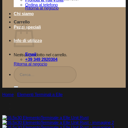
Pronota la Tua Visita​
Ordina al telefono
Ritorna al negozio
Chi siamo
Carrello
Pezzi speciali
Info di utilizzo
Email
Nessun prodotto nel carrello.
+39 349 2920304
Ritorna al negozio
Cerca:
Home
/
Elementi Terminali a Elle