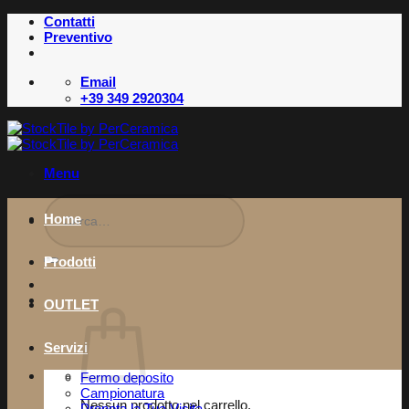
Salta
Contatti
ai
Preventivo
contenuti
Email
+39 349 2920304
Menu
Cerca:
Home
Prodotti
OUTLET
Servizi
Fermo deposito
Campionatura
Nessun prodotto nel carrello.