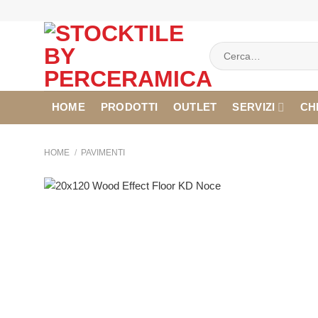
Salta
ai
contenuti
Cerca:
HOME
PRODOTTI
OUTLET
SERVIZI
CH
HOME
/
PAVIMENTI