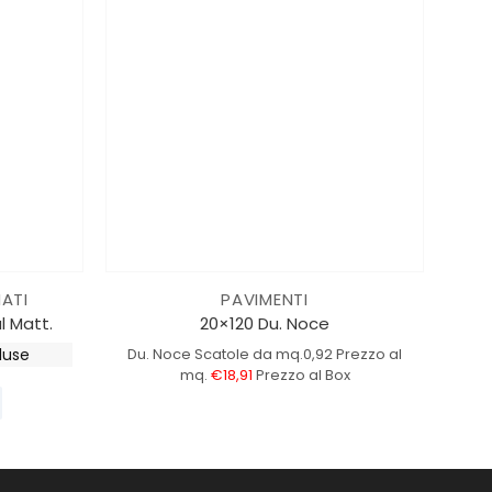
ATI
PAVIMENTI
l Matt.
20×120 Du. Noce
luse
Du. Noce
Scatole da mq.0,92
Prezzo al
mq.
€18,91
Prezzo al Box