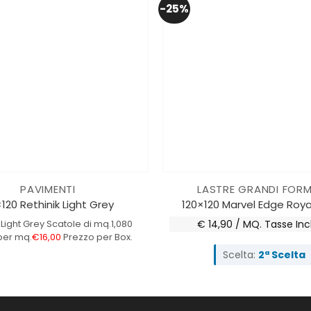
-25%
PAVIMENTI
LASTRE GRANDI FORM
120 Rethinik Light Grey
120×120 Marvel Edge Roya
 Light Grey
Scatole di mq.1,080
€ 14,90 / MQ.
Tasse Inc
per mq.
€16,00
Prezzo per Box.
Scelta:
2ª Scelta