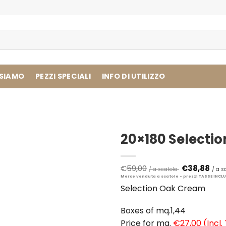
 SIAMO
PEZZI SPECIALI
INFO DI UTILIZZO
20×180 Selecti
Il
€
59,00
€
38,88
prezzo
originale
Selection Oak Cream
era:
€59,00.
Boxes of mq.1,44
Price for mq.
€27,00 (Incl.