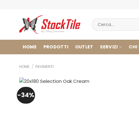
Salta
ai
contenuti
Cerca:
HOME
PRODOTTI
OUTLET
SERVIZI
CHI
HOME
/
PAVIMENTI
-34%