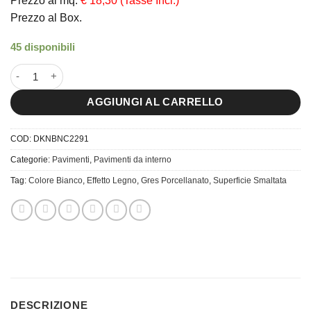
Prezzo al mq.
€ 18,30 (Tasse Incl.)
Prezzo al Box.
45 disponibili
22x90 Daikan Bianco quantità
AGGIUNGI AL CARRELLO
COD:
DKNBNC2291
Categorie:
Pavimenti
,
Pavimenti da interno
Tag:
Colore Bianco
,
Effetto Legno
,
Gres Porcellanato
,
Superficie Smaltata
DESCRIZIONE