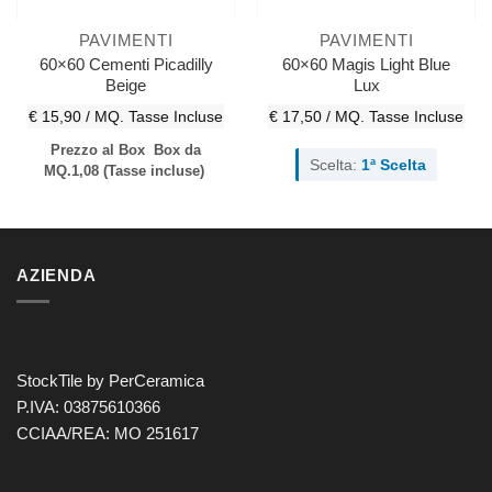
PAVIMENTI
PAVIMENTI
60×60 Cementi Picadilly
60×60 Magis Light Blue
Beige
Lux
€ 15,90 / MQ.
Tasse Incluse
€ 17,50 / MQ.
Tasse Incluse
Prezzo al Box
Box da
Scelta:
1ª Scelta
MQ.1,08
(Tasse incluse)
AZIENDA
StockTile by PerCeramica
P.IVA: 03875610366
CCIAA/REA: MO 251617