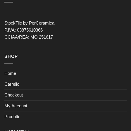
StockTile by PerCeramica
P.IVA: 03875610366
CCIAA/REA: MO 251617
SHOP
Home
Carrello
Checkout
My Account
Prodotti