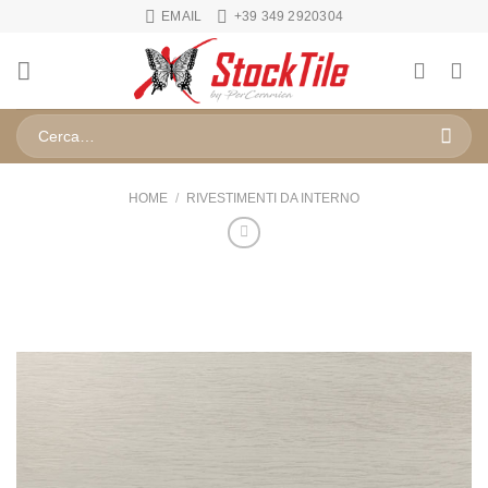
Salta
EMAIL
+39 349 2920304
ai
contenuti
Cerca:
HOME
/
RIVESTIMENTI DA INTERNO