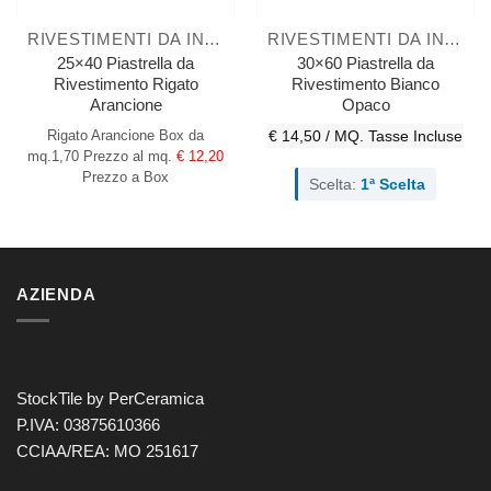
RIVESTIMENTI DA INTERNO
RIVESTIMENTI DA INTERNO
25×40 Piastrella da
30×60 Piastrella da
Rivestimento Rigato
Rivestimento Bianco
Arancione
Opaco
Rigato Arancione
Box da
€ 14,50 / MQ.
Tasse Incluse
mq.1,70
Prezzo al mq.
€ 12,20
Prezzo a Box
Scelta:
1ª Scelta
AZIENDA
StockTile by PerCeramica
P.IVA: 03875610366
CCIAA/REA: MO 251617