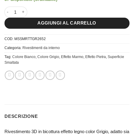
26x52 Piastrella da Rivestimento Massa Muretto Grigio quantità
AGGIUNGI AL CARRELLO
COD:
MSSMRTTGR2652
Categoria:
Rivestimenti da interno
Tag:
Colore Bianco
,
Colore Grigio
,
Effetto Marmo
,
Effetto Pietra
,
Superficie
Smaltata
DESCRIZIONE
Rivestimento 3D in bicottura effetto legno color Grigio, adatto sia