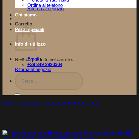
Pronota la Tua Visita​
Ordina al telefono
Ritorna al negozio
Chi siamo
Carrello
Pezzi speciali
Info di utilizzo
Email
Nessun prodotto nel carrello.
+39 349 2920304
Ritorna al negozio
Cerca:
Home
/
Pavimenti
/
Pavimenti da esterno - 2 cm
-31%