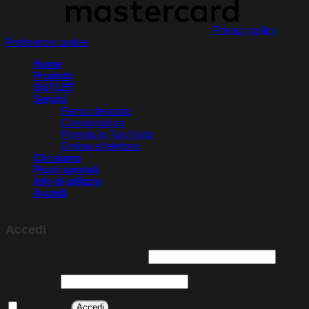
Copyright 2026 © StockTile by PerCeramica |
Privacy policy
–
Preferenze cookie
Home
Prodotti
OUTLET
Servizi
Fermo deposito
Campionatura
Pronota la Tua Visita​
Ordina al telefono
Chi siamo
Pezzi speciali
Info di utilizzo
Accedi
Accedi
Richiesto
Nome utente o indirizzo email
*
Richiesto
Password
*
Ricordami
Accedi