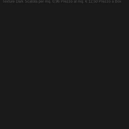
Texture Dark
Scatola per mq. 0,96
Prezzo al mq. € 12,50
Prezzo a Box
-3%