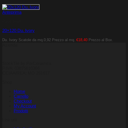
Anteprima
Pavimenti
20×120 Du. Ivory
Du. Ivory
Scatole da mq.0,92
Prezzo al mq.
€18,40
Prezzo al Box.
Azienda
StockTile by PerCeramica
P.IVA: 03875610366
CCIAA/REA: MO 251617
Shop
Home
Carrello
Checkout
My Account
Prodotti
Link utili