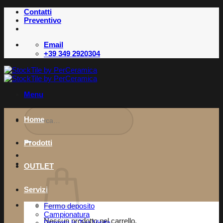
Salta
Contatti
ai
Preventivo
contenuti
Email
+39 349 2920304
Menu
Cerca:
Home
Prodotti
OUTLET
Servizi
Fermo deposito
Campionatura
Nessun prodotto nel carrello.