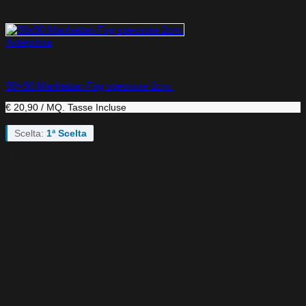
Anteprima
Pavimenti
90×90 Manhattan Fog spessore 2cm.
€ 20,90 / MQ.
Tasse Incluse
Scelta:
1ª Scelta
-17%