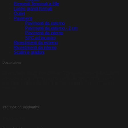
Elementi Terminali a Elle
Lastre grandi formati
Outlet
Pavimenti
Pavimenti da esterno
Pavimenti da esterno - 2 cm
Pavimenti da interno
SPC ad incastro
Rivestimenti da esterno
Rivestimenti da interno
Scalini e gradoni
Descrizione
Pavimento in Gres Porcellanato Rettificato, formato 40x120cm,
spessore 2 cm, effetto Legno, colore Avorio, in prima scelta,
superficie antiscivolo, Made in Italy, consigliata per utilizzo da
esterno.
Informazioni aggiuntive
Peso
42 kg