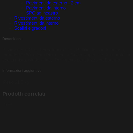
Pavimenti da esterno - 2 cm
Pavimenti da interno
SPC ad incastro
Rivestimenti da esterno
Rivestimenti da interno
Scalini e gradoni
Descrizione
Pavimento in Gres Porcellanato 2cm, Rettificato in tutta massa,
formato 60×60, effetto Pietra, color Grigio, superficie Strutturata, in
scelta mista, Made in Italy, Pavimento per utilizzo da Esterno.
Informazioni aggiuntive
Peso
31,5 kg
Prodotti correlati
-10%