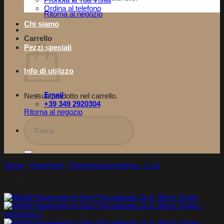
Pronota la Tua Visita​
Ordina al telefono
Ritorna al negozio
Chi siamo
Carrello
Pezzi speciali
Info di utilizzo
Email
Nessun prodotto nel carrello.
+39 349 2920304
Ritorna al negozio
Cerca:
Home
/
Pavimenti
/
Pavimenti da esterno - 2 cm