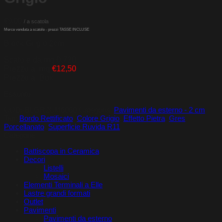
€
9,00
Block Grigio 2cm
Scatole da mq.0,720
Prezzo al mq.
€12,50
Prezzo al Box.
Esaurito
COD:
BLGR2CM6060
Categoria:
Pavimenti da esterno - 2 cm
Tag:
Bordo Rettificato
,
Colore Grigio
,
Effetto Pietra
,
Gres
Porcellanato
,
Superficie Ruvida R11
Categorie
Battiscopa in Ceramica
Decori
Listelli
Mosaici
Elementi Terminali a Elle
Lastre grandi formati
Outlet
Pavimenti
Pavimenti da esterno