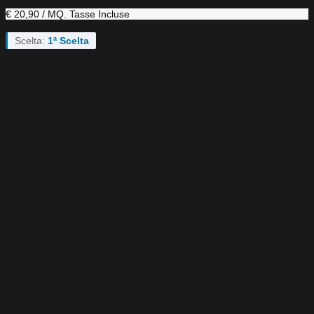
€ 20,90 / MQ.
Tasse Incluse
Scelta:
1ª Scelta
-24%