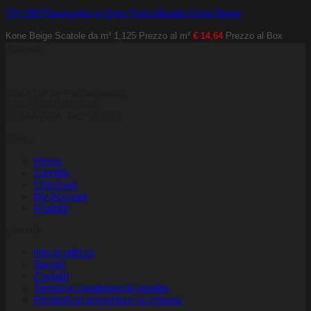
75×150 Pavimento in Gres Porcellanato Kone Beige
Kone Beige
Scatole da m² 1,125
Prezzo al m²
€ 14,64
Prezzo al Box
Azienda
StockTile by PerCeramica
P.IVA: 03875610366
CCIAA/REA: MO 251617
Shop
Home
Carrello
Checkout
My Account
Prodotti
Link utili
Info di utilizzo
Servizi
Contatti
Termini e condizioni di vendita
Richiedi un preventivo su misura