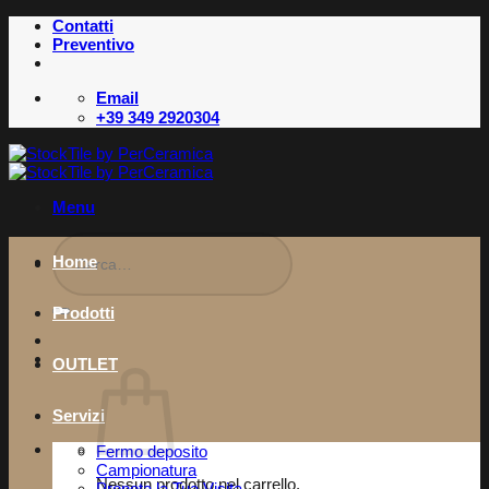
Salta
Contatti
ai
Preventivo
contenuti
Email
+39 349 2920304
Menu
Cerca:
Home
Prodotti
OUTLET
Servizi
Fermo deposito
Campionatura
Nessun prodotto nel carrello.