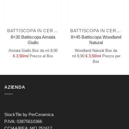
BATTISCOPA IN CERAMICA
BATTISCOPA IN CERAMICA
8×30 Battiscopa Amiata
8×45 Battiscopa Woodland
Giallo
Natural
Amiata Giallo
Box da ml.9,00
Woodland Natural
Box da
€.3,50/ml
Prezzo al Box
ml.9,90
€.3,50/ml
Prezzo per
Box
AZIENDA
StockTile by PerCeramica
P.IVA: 03875610366
CCIAA/REA: MO 251617