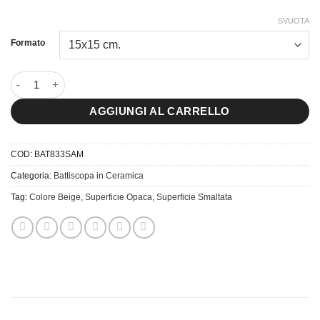
SVUOTA
Formato
8x33,3 Battiscopa Sammarcanda quantità
AGGIUNGI AL CARRELLO
COD:
BAT833SAM
Categoria:
Battiscopa in Ceramica
Tag:
Colore Beige
,
Superficie Opaca
,
Superficie Smaltata