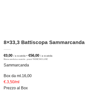
8×33,3 Battiscopa Sammarcanda
Fascia
€
0,00
-
€
56,00
di
prezzo:
Sammarcanda
da
€0,00
a
Box da ml.16,00
€56,00
€.3,50/ml
Prezzo al Box