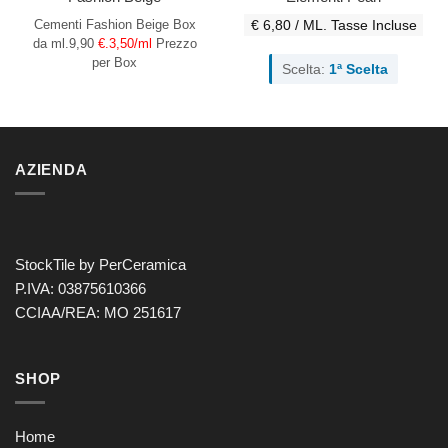
Cementi Fashion Beige
Box
€ 6,80 / ML.
Tasse Incluse
da ml.9,90
€.3,50/ml
Prezzo
per Box
Scelta:
1ª Scelta
AZIENDA
StockTile by PerCeramica
P.IVA: 03875610366
CCIAA/REA: MO 251617
SHOP
Home