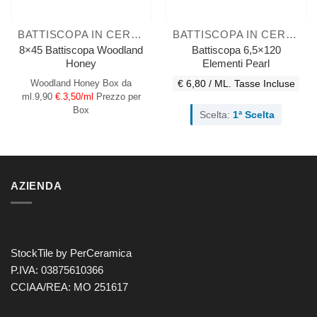
BATTISCOPA IN CERAMICA
BATTISCOPA IN CERAMICA
8×45 Battiscopa Woodland
Battiscopa 6,5×120
Honey
Elementi Pearl
Woodland Honey
Box da
€ 6,80 / ML.
Tasse Incluse
ml.9,90
€.3,50/ml
Prezzo per
Box
Scelta:
1ª Scelta
AZIENDA
StockTile by PerCeramica
P.IVA: 03875610366
CCIAA/REA: MO 251617