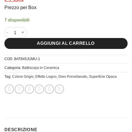
€.3,50/ml
Prezzo per Box
7 disponibili
8x45 Battiscopa Jungle Mud quantità
AGGIUNGI AL CARRELLO
COD:
BAT845JUMU-1
Categoria:
Battiscopa in Ceramica
Tag:
Colore Grigio
,
Effetto Legno
,
Gres Porcellanato
,
Superficie Opaca
DESCRIZIONE