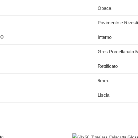
Opaca
Pavimento e Rivest
Interno
ZO
Gres Porcellanato M
Rettificato
9mm.
Liscia