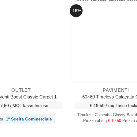
-18%
OUTLET
PAVIMENTI
Venti Boost Classic Carpet 1
60×60 Timeless Calacatta 
17,50 / MQ.
Tasse Incluse
€ 19,50 / mq
Tasse Incl
Timeless Calacatta Glossy
Box d
ta:
1ª Scelta Commerciale
Prezzo al mq.
€ 19,50
Prezzo a