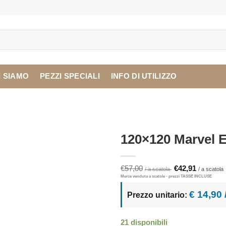
I SIAMO
PEZZI SPECIALI
INFO DI UTILIZZO
120×120 Marvel E
Il
I
€
57,00
€
42,91
prezzo
originale
era:
è
€ 14,90
Prezzo unitario:
€57,00.
21 disponibili