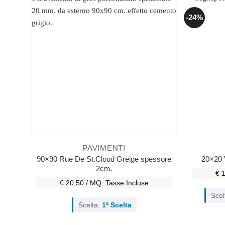
-24%
PAVIMENTI
90×90 Rue De St.Cloud Greige spessore
20×20 
2cm.
€ 
€ 20,50 / MQ.
Tasse Incluse
Scel
Scelta:
1ª Scelta