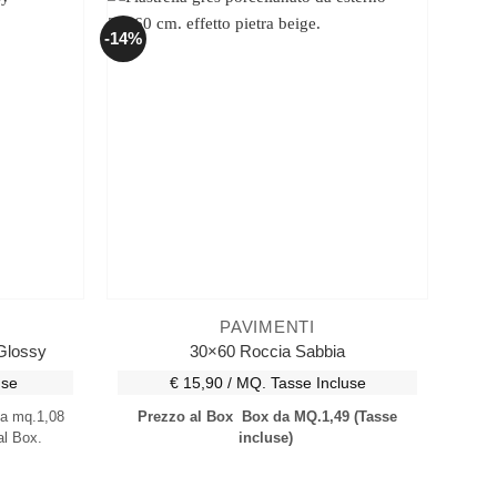
-14%
PAVIMENTI
Glossy
30×60 Roccia Sabbia
use
€ 15,90 / MQ.
Tasse Incluse
a mq.1,08
Prezzo al Box
Box da MQ.1,49
(Tasse
l Box.
incluse)