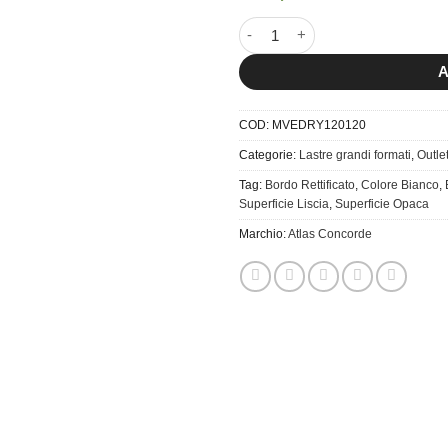
120x120 Marvel Edge Royal Mat
A
COD:
MVEDRY120120
Categorie:
Lastre grandi formati
,
Outle
Tag:
Bordo Rettificato
,
Colore Bianco
,
Superficie Liscia
,
Superficie Opaca
Marchio:
Atlas Concorde