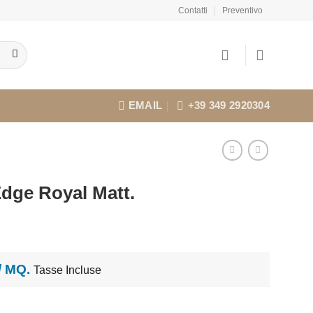
Contatti
Preventivo
EMAIL
+39 349 2920304
dge Royal Matt.
l
prezzo
attuale
:
 / MQ.
Tasse Incluse
€42,91.