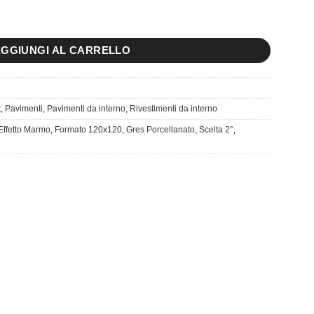
t. quantità
GGIUNGI AL CARRELLO
t
,
Pavimenti
,
Pavimenti da interno
,
Rivestimenti da interno
Effetto Marmo
,
Formato 120x120
,
Gres Porcellanato
,
Scelta 2°
,