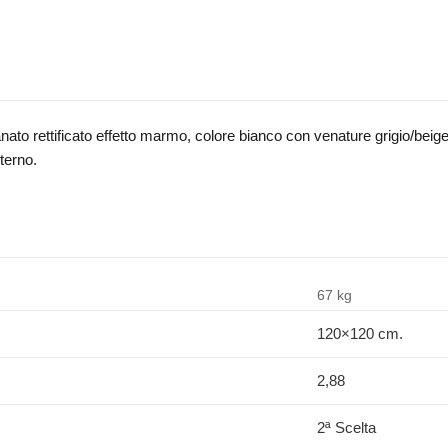
ato rettificato effetto marmo, colore bianco con venature grigio/beige,
nterno.
67 kg
120×120 cm.
2,88
2ª Scelta