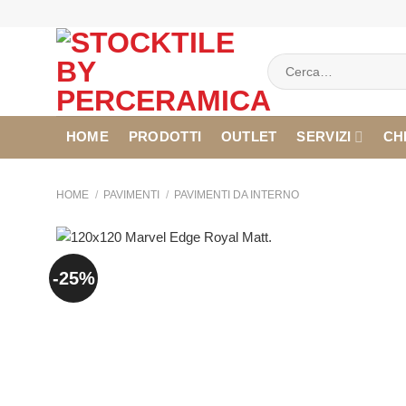
Salta
ai
contenuti
Cerca:
HOME
PRODOTTI
OUTLET
SERVIZI
CH
HOME
/
PAVIMENTI
/
PAVIMENTI DA INTERNO
-25%