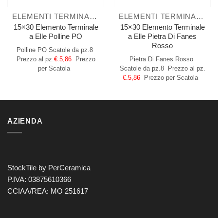
ELEMENTI TERMINALI A ELLE
ELEMENTI TERMINALI A ELLE
15×30 Elemento Terminale
15×30 Elemento Terminale
a Elle Polline PO
a Elle Pietra Di Fanes
Rosso
Polline PO
Scatole da pz.8
Prezzo al pz.
€.5,86
Prezzo
Pietra Di Fanes Rosso
per Scatola
Scatole da pz.8
Prezzo al pz.
€.5,86
Prezzo per Scatola
AZIENDA
StockTile by PerCeramica
P.IVA: 03875610366
CCIAA/REA: MO 251617