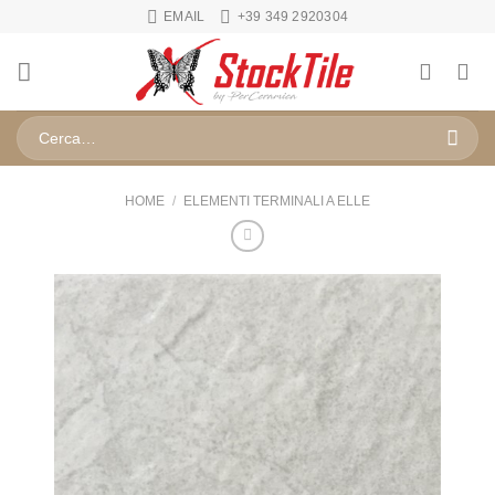
Salta
EMAIL
+39 349 2920304
ai
contenuti
Cerca:
HOME
/
ELEMENTI TERMINALI A ELLE