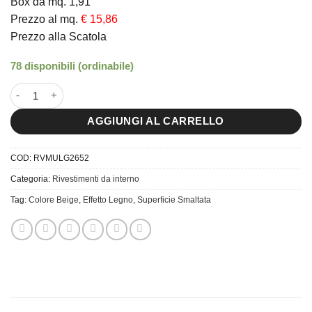
Box da mq. 1,91
Prezzo al mq.
€ 15,86
Prezzo alla Scatola
78 disponibili (ordinabile)
26x52 Piastrella da Rivestimento Muretto 3D Legno Mix quantit
AGGIUNGI AL CARRELLO
COD:
RVMULG2652
Categoria:
Rivestimenti da interno
Tag:
Colore Beige
,
Effetto Legno
,
Superficie Smaltata