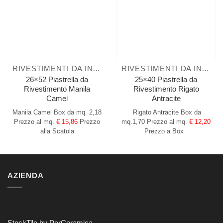
RIVESTIMENTI DA INTERNO
RIVESTIMENTI DA INTERNO
26×52 Piastrella da
25×40 Piastrella da
Rivestimento Manila
Rivestimento Rigato
Camel
Antracite
Manila Camel
Box da mq. 2,18
Rigato Antracite
Box da
Prezzo al mq.
€ 15,86
Prezzo
mq.1,70
Prezzo al mq.
€ 12,20
alla Scatola
Prezzo a Box
AZIENDA
StockTile by PerCeramica