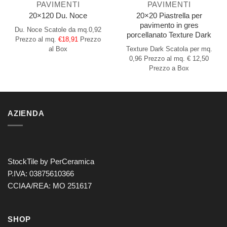
PAVIMENTI
PAVIMENTI
20×20 Piastrella per
20×120 Du. Noce
pavimento in gres
Du. Noce
Scatole da mq.0,92
porcellanato Texture Dark
Prezzo al mq.
€18,91
Prezzo
Texture Dark
Scatola per mq.
al Box
0,96
Prezzo al mq. € 12,50
Prezzo a Box
AZIENDA
StockTile by PerCeramica
P.IVA: 03875610366
CCIAA/REA: MO 251617
SHOP