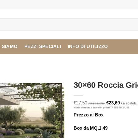
I SIAMO
PEZZI SPECIALI
INFO DI UTILIZZO
30×60 Roccia Gri
Il
I
€
27,50
€
23,69
prezzo
originale
Prezzo al Box
era:
è
€27,50.
Box da MQ.1,49