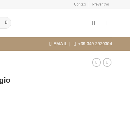
Contatti
Preventivo
EMAIL
+39 349 2920304
gio
l
prezzo
attuale
:
€23,69.