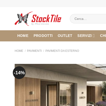
Salta
ai
contenuti
Cerca:
HOME
PRODOTTI
OUTLET
SERVIZI
CH
HOME
/
PAVIMENTI
/
PAVIMENTI DA ESTERNO
-14%