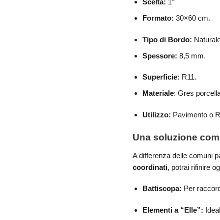
Scelta:
1°
Formato:
30×60 cm.
Tipo di Bordo:
Natural
Spessore:
8,5 mm.
Superficie:
R11.
Materiale
: Gres porcell
Utilizzo:
Pavimento o Ri
Una soluzione comp
A differenza delle comuni p
coordinati
, potrai rifinire
Battiscopa:
Per raccordi
Elementi a “Elle”:
Ideal