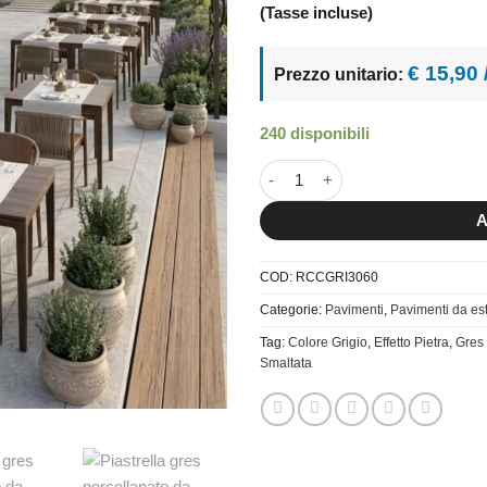
(Tasse incluse)
€ 15,90
Prezzo unitario:
240 disponibili
30x60 Roccia Grigio quantità
A
COD:
RCCGRI3060
Categorie:
Pavimenti
,
Pavimenti da es
Tag:
Colore Grigio
,
Effetto Pietra
,
Gres 
Smaltata