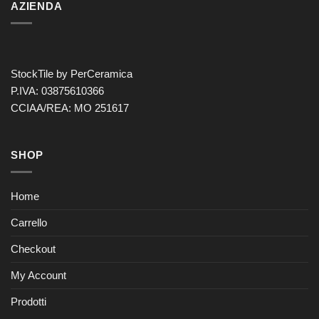
AZIENDA
StockTile by PerCeramica
P.IVA: 03875610366
CCIAA/REA: MO 251617
SHOP
Home
Carrello
Checkout
My Account
Prodotti