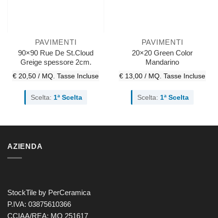
PAVIMENTI
PAVIMENTI
90×90 Rue De St.Cloud
20×20 Green Color
Greige spessore 2cm.
Mandarino
€ 20,50 / MQ.
Tasse Incluse
€ 13,00 / MQ.
Tasse Incluse
Scelta:
1ª Scelta
Scelta:
1ª Scelta
AZIENDA
StockTile by PerCeramica
P.IVA: 03875610366
CCIAA/REA: MO 251617