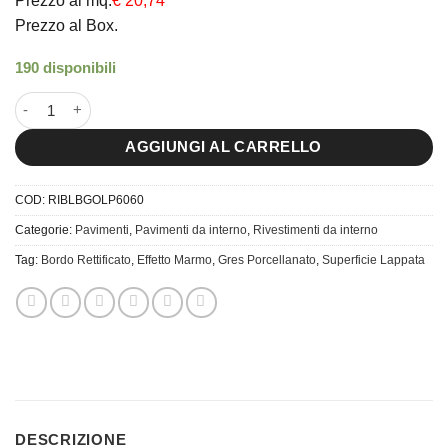
Prezzo al mq.
€ 20,74
Prezzo al Box.
190 disponibili
60x60 Rimini Black Brillant Gold quantità
AGGIUNGI AL CARRELLO
COD:
RIBLBGOLP6060
Categorie:
Pavimenti
,
Pavimenti da interno
,
Rivestimenti da interno
Tag:
Bordo Rettificato
,
Effetto Marmo
,
Gres Porcellanato
,
Superficie Lappata
DESCRIZIONE