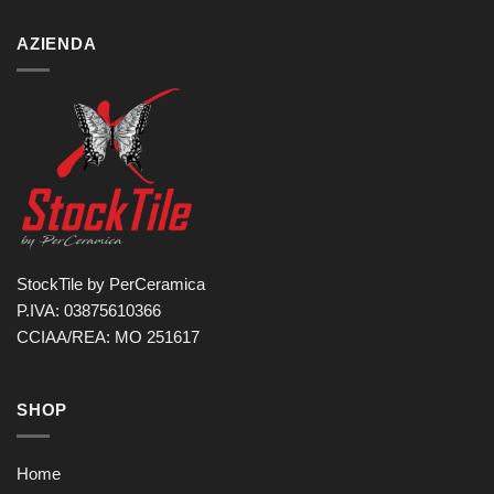
AZIENDA
StockTile by PerCeramica
P.IVA: 03875610366
CCIAA/REA: MO 251617
SHOP
Home