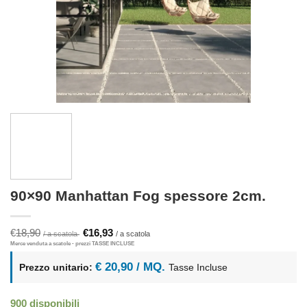
90×90 Manhattan Fog spessore 2cm.
Il
Il
€
18,90
€
16,93
prezzo
prezzo
originale
attuale
era:
è:
€ 20,90 / MQ.
Prezzo unitario:
Tasse Incluse
€18,90.
€16,93.
900 disponibili