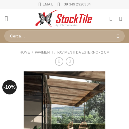
Salta
EMAIL
+39 349 2920304
ai
contenuti
Cerca:
HOME
/
PAVIMENTI
/
PAVIMENTI DA ESTERNO - 2 CM
-10%