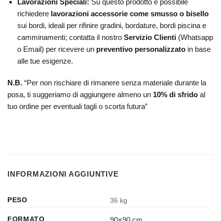
Lavorazioni Speciali:
Su questo prodotto è possibile
richiedere
lavorazioni accessorie come smusso o bisello
sui bordi, ideali per rifinire gradini, bordature, bordi piscina e
camminamenti; contatta il nostro
Servizio Clienti
(Whatsapp
o Email) per ricevere un
preventivo personalizzato
in base
alle tue esigenze.
N.B.
“Per non rischiare di rimanere senza materiale durante la
posa, ti suggeriamo di aggiungere almeno un
10% di sfrido
al
tuo ordine per eventuali tagli o scorta futura”
INFORMAZIONI AGGIUNTIVE
PESO
36 kg
90×90 cm.
FORMATO