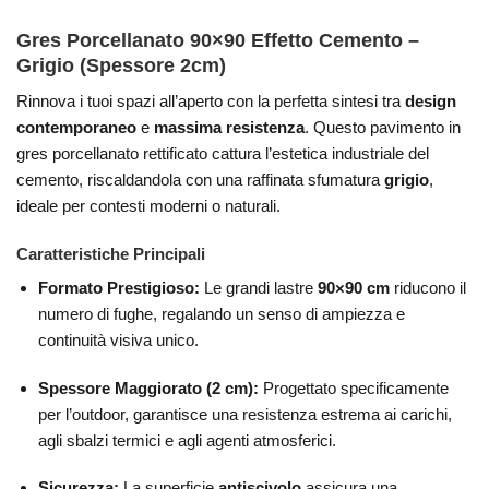
Gres Porcellanato 90×90 Effetto Cemento –
Grigio (Spessore 2cm)
Rinnova i tuoi spazi all’aperto con la perfetta sintesi tra
design
contemporaneo
e
massima resistenza
. Questo pavimento in
gres porcellanato rettificato cattura l’estetica industriale del
cemento, riscaldandola con una raffinata sfumatura
grigio
,
ideale per contesti moderni o naturali.
Caratteristiche Principali
Formato Prestigioso:
Le grandi lastre
90×90 cm
riducono il
numero di fughe, regalando un senso di ampiezza e
continuità visiva unico.
Spessore Maggiorato (2 cm):
Progettato specificamente
per l’outdoor, garantisce una resistenza estrema ai carichi,
agli sbalzi termici e agli agenti atmosferici.
Sicurezza:
La superficie
antiscivolo
assicura una