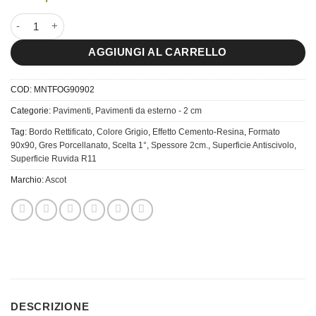
90x90 Manhattan Fog spessore 2cm. quantità
AGGIUNGI AL CARRELLO
COD:
MNTFOG90902
Categorie:
Pavimenti
,
Pavimenti da esterno - 2 cm
Tag:
Bordo Rettificato
,
Colore Grigio
,
Effetto Cemento-Resina
,
Formato
90x90
,
Gres Porcellanato
,
Scelta 1°
,
Spessore 2cm.
,
Superficie Antiscivolo
,
Superficie Ruvida R11
Marchio:
Ascot
DESCRIZIONE