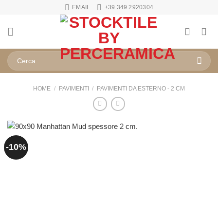
Salta
EMAIL
+39 349 2920304
ai
contenuti
Cerca:
HOME
/
PAVIMENTI
/
PAVIMENTI DA ESTERNO - 2 CM
-10%