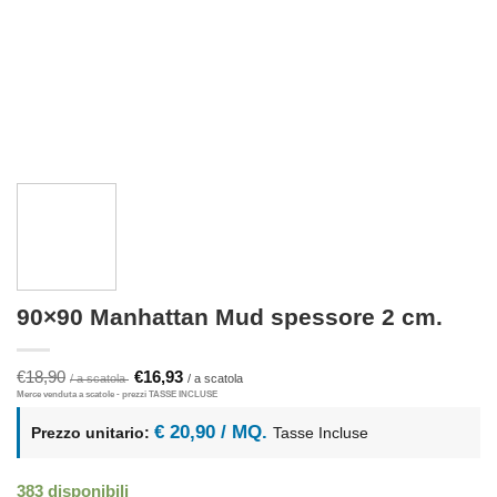
90×90 Manhattan Mud spessore 2 cm.
Il
Il
€
18,90
€
16,93
prezzo
prezzo
originale
attuale
era:
è:
€ 20,90 / MQ.
Prezzo unitario:
Tasse Incluse
€18,90.
€16,93.
383 disponibili