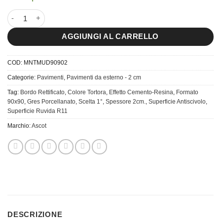
90x90 Manhattan Mud spessore 2 cm. quantità
AGGIUNGI AL CARRELLO
COD:
MNTMUD90902
Categorie:
Pavimenti
,
Pavimenti da esterno - 2 cm
Tag:
Bordo Rettificato
,
Colore Tortora
,
Effetto Cemento-Resina
,
Formato
90x90
,
Gres Porcellanato
,
Scelta 1°
,
Spessore 2cm.
,
Superficie Antiscivolo
,
Superficie Ruvida R11
Marchio:
Ascot
DESCRIZIONE