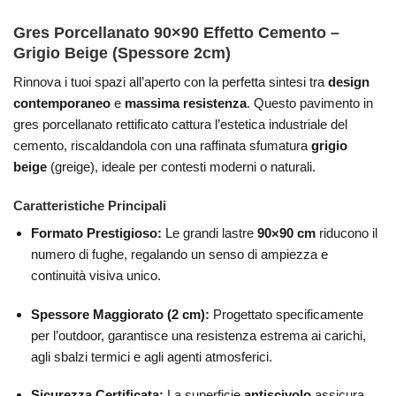
Gres Porcellanato 90×90 Effetto Cemento –
Grigio Beige (Spessore 2cm)
Rinnova i tuoi spazi all’aperto con la perfetta sintesi tra
design
contemporaneo
e
massima resistenza
. Questo pavimento in
gres porcellanato rettificato cattura l’estetica industriale del
cemento, riscaldandola con una raffinata sfumatura
grigio
beige
(greige), ideale per contesti moderni o naturali.
Caratteristiche Principali
Formato Prestigioso:
Le grandi lastre
90×90 cm
riducono il
numero di fughe, regalando un senso di ampiezza e
continuità visiva unico.
Spessore Maggiorato (2 cm):
Progettato specificamente
per l’outdoor, garantisce una resistenza estrema ai carichi,
agli sbalzi termici e agli agenti atmosferici.
Sicurezza Certificata:
La superficie
antiscivolo
assicura