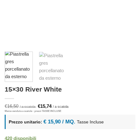
15×30 River White
Il
Il
€
16,50
€
15,74
prezzo
prezzo
originale
attuale
era:
è:
€ 15,90 / MQ.
Prezzo unitario:
Tasse Incluse
€16,50.
€15,74.
420 disponibili