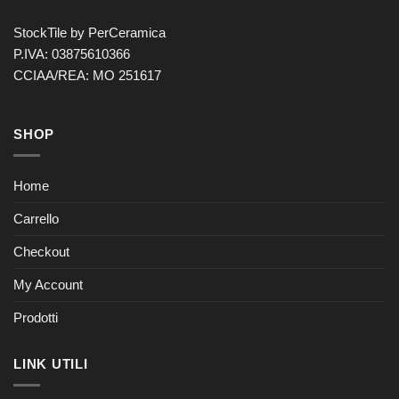
StockTile by PerCeramica
P.IVA: 03875610366
CCIAA/REA: MO 251617
SHOP
Home
Carrello
Checkout
My Account
Prodotti
LINK UTILI