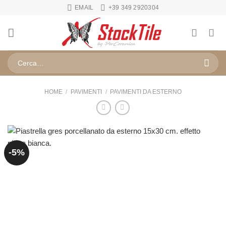
Salta
EMAIL
+39 349 2920304
ai
contenuti
Cerca:
HOME
/
PAVIMENTI
/
PAVIMENTI DA ESTERNO
-5%