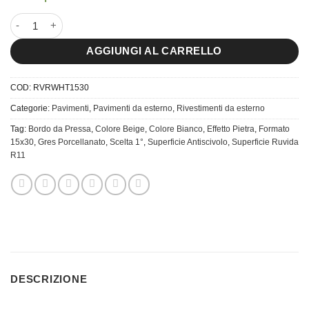
15x30 River White quantità
AGGIUNGI AL CARRELLO
COD:
RVRWHT1530
Categorie:
Pavimenti
,
Pavimenti da esterno
,
Rivestimenti da esterno
Tag:
Bordo da Pressa
,
Colore Beige
,
Colore Bianco
,
Effetto Pietra
,
Formato
15x30
,
Gres Porcellanato
,
Scelta 1°
,
Superficie Antiscivolo
,
Superficie Ruvida
R11
DESCRIZIONE