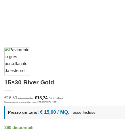
15×30 River Gold
Il
Il
€
16,50
€
15,74
prezzo
prezzo
originale
attuale
era:
è:
€ 15,90 / MQ.
Prezzo unitario:
Tasse Incluse
€16,50.
€15,74.
360 disponibili