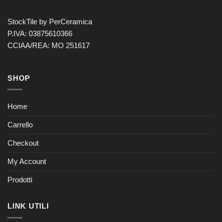
StockTile by PerCeramica
P.IVA: 03875610366
CCIAA/REA: MO 251617
SHOP
Home
Carrello
Checkout
My Account
Prodotti
LINK UTILI