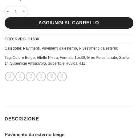
15x30 River Gold quantità
AGGIUNGI AL CARRELLO
COD:
RVRGLD1530
Categorie:
Pavimenti
,
Pavimenti da esterno
,
Rivestimenti da esterno
Tag:
Colore Beige
,
Effetto Pietra
,
Formato 15x30
,
Gres Porcellanato
,
Scelta
1°
,
Superficie Antiscivolo
,
Superficie Ruvida R11
DESCRIZIONE
Pavimento da esterno beige.