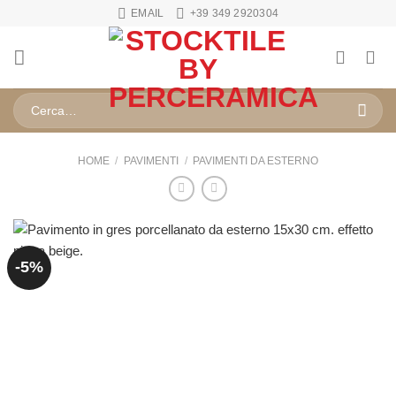
Salta
EMAIL
+39 349 2920304
ai
contenuti
Cerca:
HOME
/
PAVIMENTI
/
PAVIMENTI DA ESTERNO
-5%