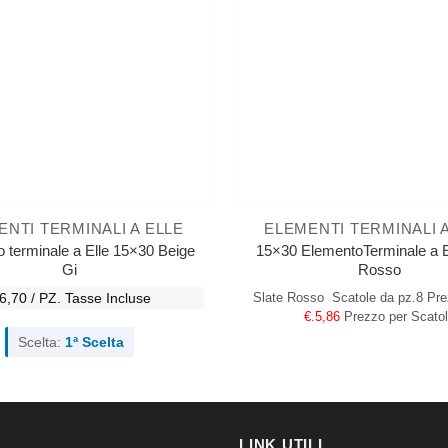
ENTI TERMINALI A ELLE
ELEMENTI TERMINALI A
 terminale a Elle 15×30 Beige
15×30 ElementoTerminale a El
Gi
Rosso
6,70 / PZ.
Tasse Incluse
Slate Rosso
Scatole da pz.8
Pre
€.5,86
Prezzo per Scato
Scelta:
1ª Scelta
LINK UTILI