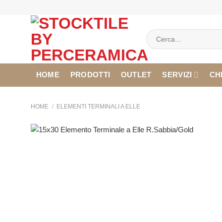
Salta
ai
contenuti
Cerca:
HOME
PRODOTTI
OUTLET
SERVIZI
CH
HOME
/
ELEMENTI TERMINALI A ELLE