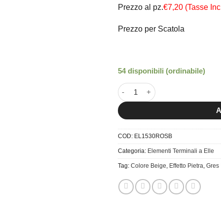
Prezzo al pz.
€7,20 (Tasse Incl
Prezzo per Scatola
54 disponibili (ordinabile)
15x30 Elemento Terminale a El
A
COD:
EL1530ROSB
Categoria:
Elementi Terminali a Elle
Tag:
Colore Beige
,
Effetto Pietra
,
Gres 