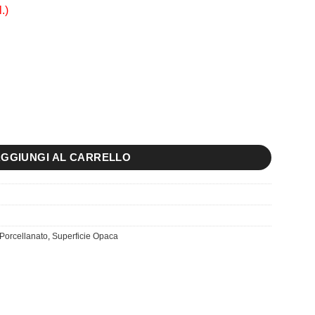
.)
le R.Sabbia/Gold quantità
GGIUNGI AL CARRELLO
Porcellanato
,
Superficie Opaca