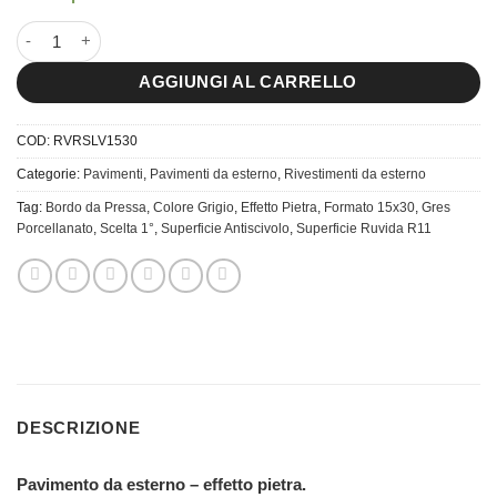
15x30 River Silver quantità
AGGIUNGI AL CARRELLO
COD:
RVRSLV1530
Categorie:
Pavimenti
,
Pavimenti da esterno
,
Rivestimenti da esterno
Tag:
Bordo da Pressa
,
Colore Grigio
,
Effetto Pietra
,
Formato 15x30
,
Gres
Porcellanato
,
Scelta 1°
,
Superficie Antiscivolo
,
Superficie Ruvida R11
DESCRIZIONE
Pavimento da esterno – effetto pietra.