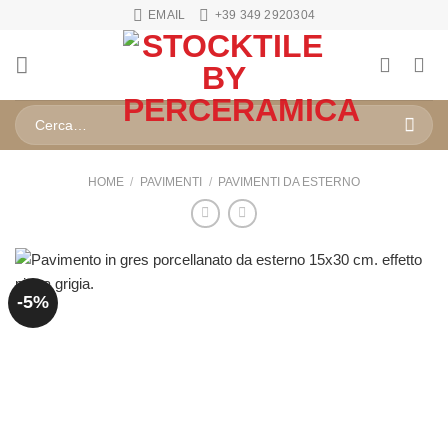
Salta
EMAIL
+39 349 2920304
ai
contenuti
Cerca:
HOME
/
PAVIMENTI
/
PAVIMENTI DA ESTERNO
-5%