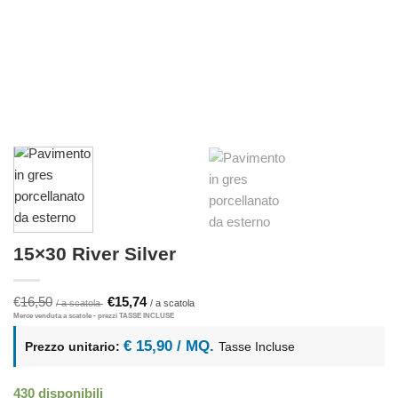
15×30 River Silver
Il
Il
€
16,50
€
15,74
prezzo
prezzo
originale
attuale
era:
è:
€ 15,90 / MQ.
Prezzo unitario:
Tasse Incluse
€16,50.
€15,74.
430 disponibili