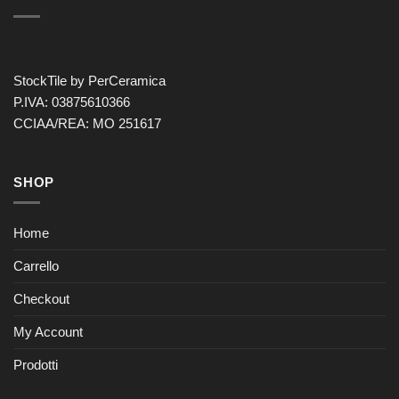
StockTile by PerCeramica
P.IVA: 03875610366
CCIAA/REA: MO 251617
SHOP
Home
Carrello
Checkout
My Account
Prodotti