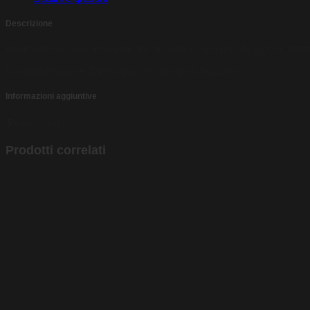
Descrizione
Pavimento in Gres Porcellanato Smaltato, formato 20x120cm, effetto Leg
Disponibile anche Battiscopa nel formato 6,5x120cm.
Informazioni aggiuntive
Peso
23 kg
Prodotti correlati