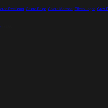
ordo Rettificato
,
Colore Beige
,
Colore Marrone
,
Effetto Legno
,
Gres P
e
€
81,60