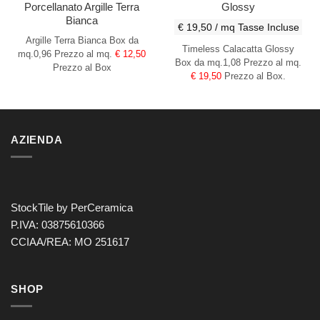
Porcellanato Argille Terra
Glossy
Bianca
€ 19,50 / mq
Tasse Incluse
Argille Terra Bianca
Box da
Timeless Calacatta Glossy
mq.0,96
Prezzo al mq.
€ 12,50
Box da mq.1,08 Prezzo al mq.
Prezzo al Box
€ 19,50
Prezzo al Box.
AZIENDA
StockTile by PerCeramica
P.IVA: 03875610366
CCIAA/REA: MO 251617
SHOP