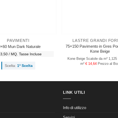
PAVIMENTI
LASTRE GRANDI FOR
75×150 Pavimento in Gres Por
×60 Mun Dark Naturale
Kone Beige
13,50 / MQ.
Tasse Incluse
Kone Beige
Scatole da m² 1,125
m²
€ 14,64
Prezzo al Bo
Scelta:
1ª Scelta
LINK UTILI
Info di utilizzo
Servizi