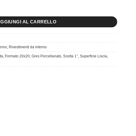
ntità
GGIUNGI AL CARRELLO
terno
,
Rivestimenti da interno
ta
,
Formato 20x20
,
Gres Porcellanato
,
Scelta 1°
,
Superficie Liscia
,