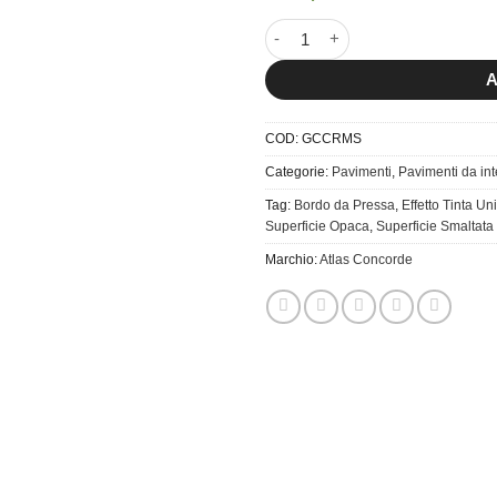
20x20 Green Color Cremisi qua
A
COD:
GCCRMS
Categorie:
Pavimenti
,
Pavimenti da in
Tag:
Bordo da Pressa
,
Effetto Tinta Uni
Superficie Opaca
,
Superficie Smaltata
Marchio:
Atlas Concorde