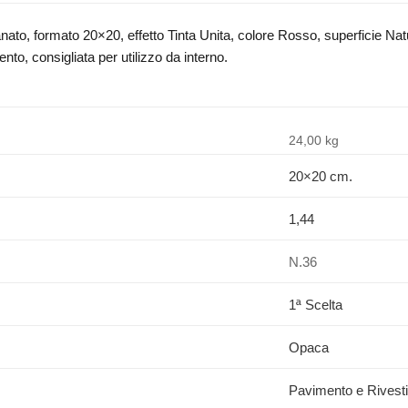
to, formato 20×20, effetto Tinta Unita, colore Rosso, superficie Natur
to, consigliata per utilizzo da interno.
24,00 kg
20×20 cm.
1,44
N.36
1ª Scelta
Opaca
Pavimento e Rivest