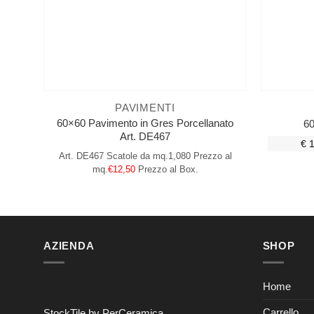
PAVIMENTI
60×60 Pavimento in Gres Porcellanato
60
Art. DE467
€ 
Art. DE467
Scatole da mq.1,080
Prezzo al
mq.
€12,50
Prezzo al Box.
AZIENDA
SHOP
Home
Carrello
StockTile by PerCeramica