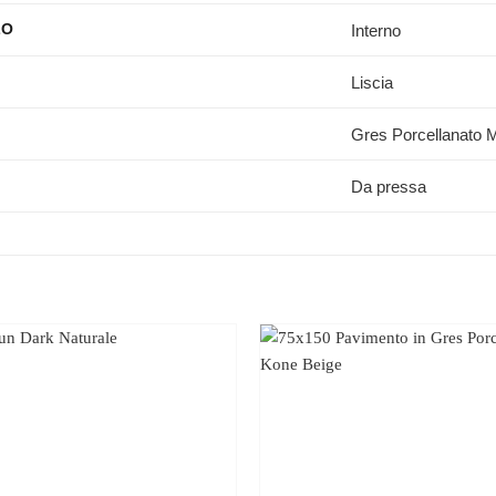
Interno
ZO
Liscia
Gres Porcellanato M
Da pressa