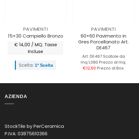
PAVIMENTI
PAVIMENTI
60×60 Pavimento in
15×30 Campiello Bronzo
Gres Porcellanato Art.
€ 14,00 / MQ.
Tasse
DE467
Incluse
Art. DE467
Scatole da
mq.1,080
Prezzo al mq.
Scelta:
1ª Scelta
€12,50
Prezzo al Box.
AZIENDA
StockTile by PerCeramica
P.IVA: 03875610366