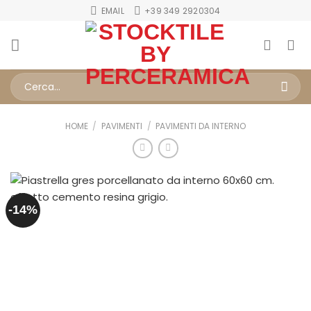
Salta
EMAIL
+39 349 2920304
ai
contenuti
Cerca:
HOME
/
PAVIMENTI
/
PAVIMENTI DA INTERNO
-14%