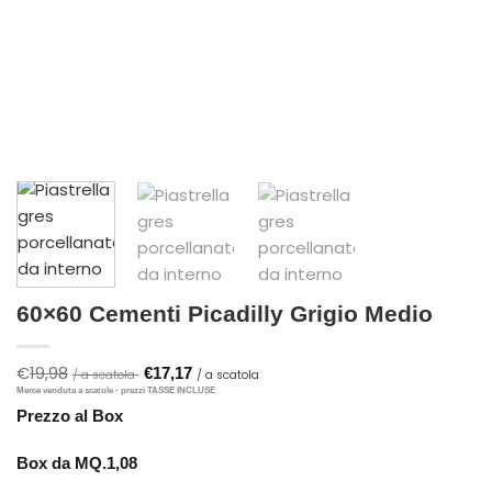
60×60 Cementi Picadilly Grigio Medio
€
19,98
Il
Il
€
17,17
prezzo
prezzo
originale
attuale
Prezzo al Box
era:
è:
€19,98.
€17,17.
Box da MQ.1,08