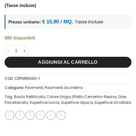
(Tasse incluse)
€ 15,90 / MQ.
Tasse Incluse
Prezzo unitario:
680 disponibili
60x60 Cementi Picadilly Grigio Medio quantità
AGGIUNGI AL CARRELLO
COD:
CEPGR6060-1
Categorie:
Pavimenti
,
Pavimenti da interno
Tag:
Bordo Rettificato
,
Colore Grigio
,
Effetto Cemento-Resina
,
Gres
Porcellanato
,
Superficie Liscia
,
Superficie Opaca
,
Superficie Smaltata