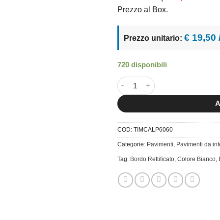
Prezzo al Box.
€ 19,50
Prezzo unitario:
720 disponibili
60x60 Timeless Calacatta Glos
A
COD:
TIMCALP6060
Categorie:
Pavimenti
,
Pavimenti da in
Tag:
Bordo Rettificato
,
Colore Bianco
,