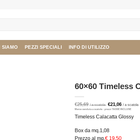
I SIAMO
PEZZI SPECIALI
INFO DI UTILIZZO
60×60 Timeless C
Il
I
€
25,69
€
21,06
prezzo
originale
Timeless Calacatta Glossy
era:
è
€25,69.
Box da mq.1,08
Prezzo al mq.
€ 19,50