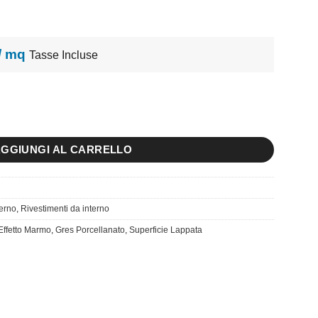
 / mq
Tasse Incluse
sy quantità
GGIUNGI AL CARRELLO
terno
,
Rivestimenti da interno
Effetto Marmo
,
Gres Porcellanato
,
Superficie Lappata