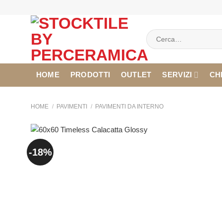
Salta
ai
contenuti
Cerca:
HOME
PRODOTTI
OUTLET
SERVIZI
CH
HOME
/
PAVIMENTI
/
PAVIMENTI DA INTERNO
-18%