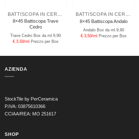
BATTISCOPA IN CERAMICA
BATTISCOPA IN CERAMICA
8×45 Battiscopa Trave
8×45 Battiscopa Andalo
Cedro
Andalo
Box da ml.9,90
Trave Cedro
Box da ml.9,90
€.3,50/ml
Prezzo per Box
€.3,50/ml
Prezzo per Box
AZIENDA
StockTile by PerCeramica
P.IVA: 03875610366
CCIAA/REA: MO 251617
SHOP