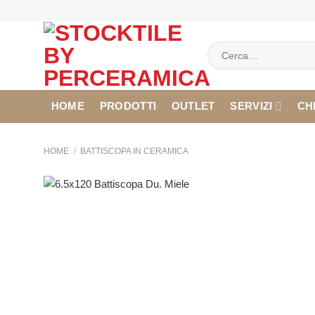
Salta
ai
contenuti
Cerca:
HOME
PRODOTTI
OUTLET
SERVIZI
CH
HOME
/
BATTISCOPA IN CERAMICA