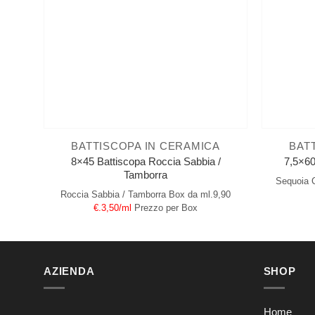
BATTISCOPA IN CERAMICA
BAT
8×45 Battiscopa Roccia Sabbia /
7,5×60
Tamborra
Sequoia C
Roccia Sabbia / Tamborra
Box da ml.9,90
€.3,50/ml
Prezzo per Box
AZIENDA
SHOP
Home