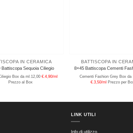
TISCOPA IN CERAMICA
BATTISCOPA IN CERA
 Battiscopa Sequoia Ciliegio
8×45 Battiscopa Cementi Fas
iliegio
Box da ml.12,00
€.4,90/ml
Cementi Fashion Grey
Box da 
Prezzo al Box
€.3,50/ml
Prezzo per Bo
LINK UTILI
Info di utilizzo