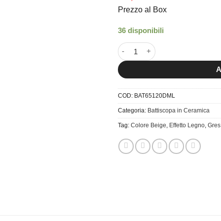
Prezzo al Box
36 disponibili
6.5x120 Battiscopa Du. Miele q
A
COD:
BAT65120DML
Categoria:
Battiscopa in Ceramica
Tag:
Colore Beige
,
Effetto Legno
,
Gres