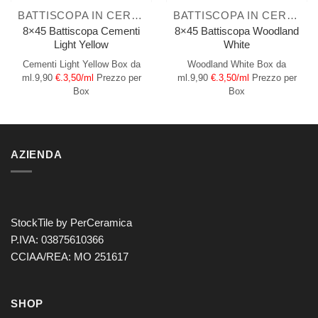
BATTISCOPA IN CERAMICA
BATTISCOPA IN CERAMICA
8×45 Battiscopa Cementi
8×45 Battiscopa Woodland
Light Yellow
White
Cementi Light Yellow
Box da
Woodland White
Box da
ml.9,90
€.3,50/ml
Prezzo per
ml.9,90
€.3,50/ml
Prezzo per
Box
Box
AZIENDA
StockTile by PerCeramica
P.IVA: 03875610366
CCIAA/REA: MO 251617
SHOP