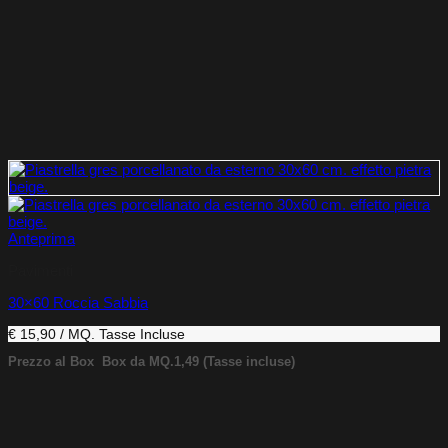
Anteprima
Pavimenti
30×60 Roccia Sabbia
€ 15,90 / MQ.
Tasse Incluse
Prezzo al Box
Box da MQ.1,49
(Tasse incluse)