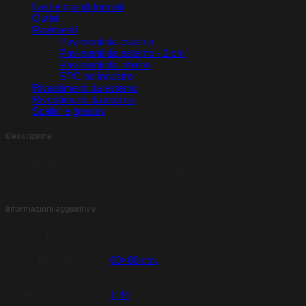
Lastre grandi formati
Outlet
Pavimenti
Pavimenti da esterno
Pavimenti da esterno - 2 cm
Pavimenti da interno
SPC ad incastro
Rivestimenti da esterno
Rivestimenti da interno
Scalini e gradoni
Descrizione
Servizio Battiscopa:
Possiamo realizzarlo da questa piastrella
con finitura a becco di civetta a soli
€5,00
al Metro Lineare (tasse
incluse).
Informazioni aggiuntive
Peso
29 kg
Formato
60×60 cm.
MQ. x Scatola
1,44