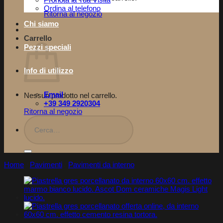
Pronota la Tua Visita​
Ordina al telefono
Ritorna al negozio
Chi siamo
Carrello
Pezzi speciali
Info di utilizzo
Email
Nessun prodotto nel carrello.
+39 349 2920304
Ritorna al negozio
Cerca:
Home
/
Pavimenti
/
Pavimenti da interno