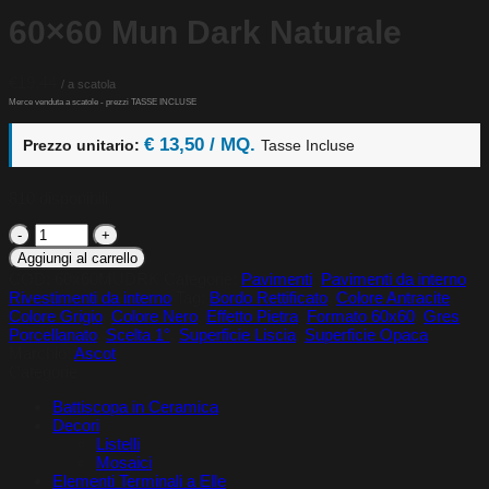
60×60 Mun Dark Naturale
€
19,44
€ 13,50 / MQ.
Prezzo unitario:
Tasse Incluse
810 disponibili
60x60
Mun
Aggiungi al carrello
Dark
COD:
60x60MUDRK
Categorie:
Pavimenti
,
Pavimenti da interno
,
Naturale
Rivestimenti da interno
Tag:
Bordo Rettificato
,
Colore Antracite
,
quantità
Colore Grigio
,
Colore Nero
,
Effetto Pietra
,
Formato 60x60
,
Gres
Porcellanato
,
Scelta 1°
,
Superficie Liscia
,
Superficie Opaca
Marchio:
Ascot
Categorie
Battiscopa in Ceramica
Decori
Listelli
Mosaici
Elementi Terminali a Elle