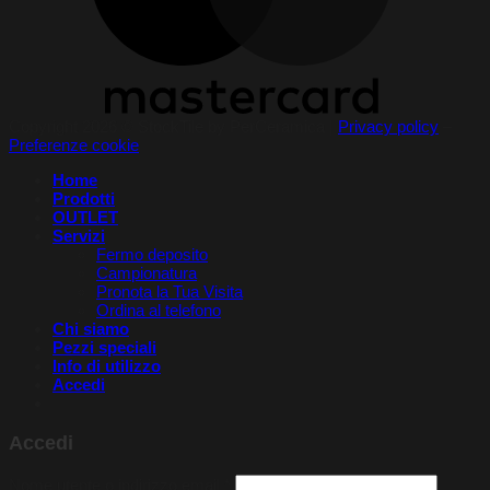
Copyright 2026 © StockTile by PerCeramica |
Privacy policy
–
Preferenze cookie
Home
Prodotti
OUTLET
Servizi
Fermo deposito
Campionatura
Pronota la Tua Visita​
Ordina al telefono
Chi siamo
Pezzi speciali
Info di utilizzo
Accedi
Accedi
Richiesto
Nome utente o indirizzo email
*