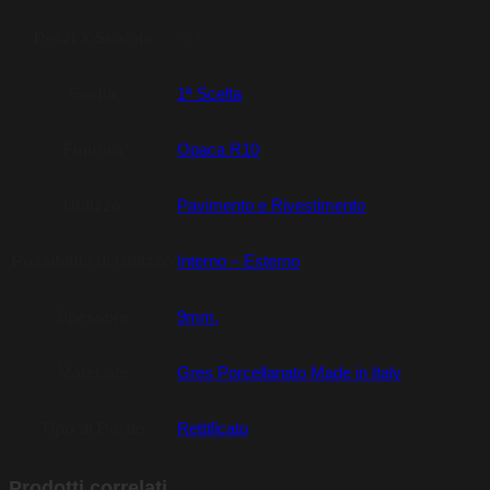
Pezzi X Scatola
N.4
Scelta
1ª Scelta
Finitura
Opaca R10
Utilizzo
Pavimento e Rivestimento
Possibilità di Utilizzo
Interno – Esterno
Spessore
9mm.
Materiale
Gres Porcellanato Made in Italy
Tipo di Bordo
Rettificato
Prodotti correlati