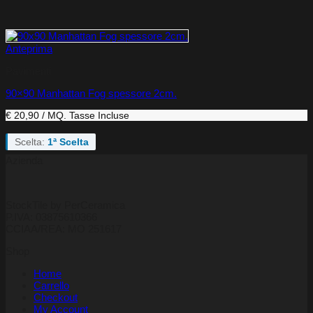
Anteprima
Pavimenti
90×90 Manhattan Fog spessore 2cm.
€ 20,90 / MQ.
Tasse Incluse
Scelta:
1ª Scelta
Azienda
StockTile by PerCeramica
P.IVA: 03875610366
CCIAA/REA: MO 251617
Shop
Home
Carrello
Checkout
My Account