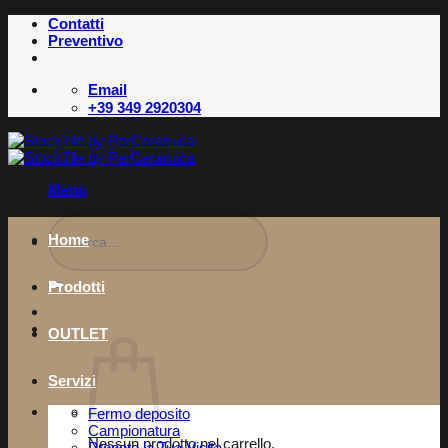
Salta
Contatti
ai
Preventivo
contenuti
Email
+39 349 2920304
Menu
Cerca:
Home
Prodotti
OUTLET
Servizi
Fermo deposito
Campionatura
Nessun prodotto nel carrello.