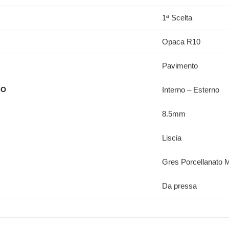
1ª Scelta
Opaca R10
Pavimento
Interno – Esterno
ZO
8.5mm
Liscia
Gres Porcellanato M
Da pressa