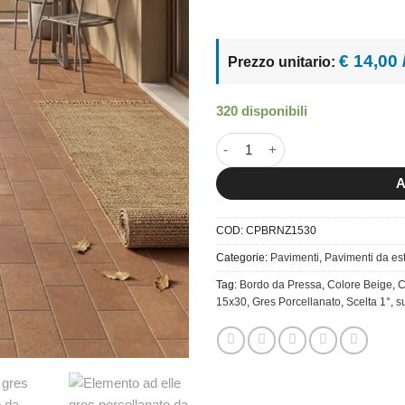
€ 14,00
Prezzo unitario:
320 disponibili
15x30 Campiello Bronzo quant
A
COD:
CPBRNZ1530
Categorie:
Pavimenti
,
Pavimenti da es
Tag:
Bordo da Pressa
,
Colore Beige
,
C
15x30
,
Gres Porcellanato
,
Scelta 1°
,
s