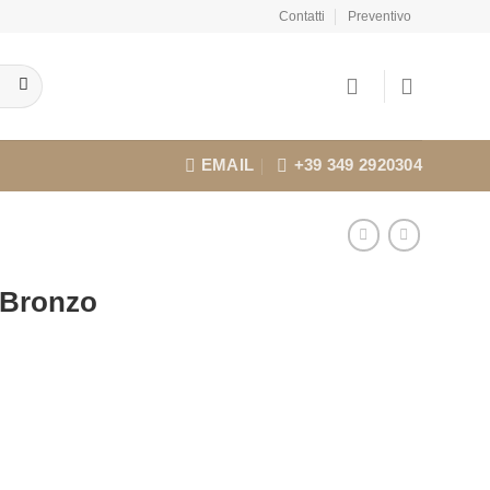
Contatti
Preventivo
EMAIL
+39 349 2920304
 Bronzo
l
prezzo
attuale
:
€13,90.