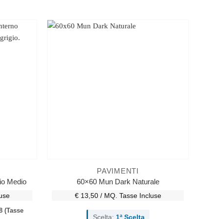
PAVIMENTI
io Medio
60×60 Mun Dark Naturale
use
€ 13,50 / MQ.
Tasse Incluse
8
(Tasse
Scelta:
1ª Scelta