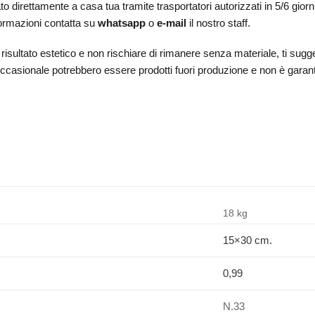
 direttamente a casa tua tramite trasportatori autorizzati in 5/6 giorn
formazioni contatta su
whatsapp
o
e-mail
il nostro staff.
or risultato estetico e non rischiare di rimanere senza materiale, ti s
 occasionale potrebbero essere prodotti fuori produzione e non è garantit
18 kg
15×30 cm.
0,99
N.33