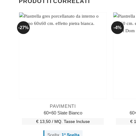
PRODOTTI CORRELATI
-27%
-4%
PAVIMENTI
60×60 Slate Bianco
60×
€ 13,50 / MQ.
Tasse Incluse
€ 
Scelta:
1ª Scelta