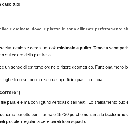
a caso tuo!
lice e ordinata, dove le piastrelle sono allineate perfettamente sia
scelta ideale se cerchi un look
minimale e pulito
. Tende a scomparir
o sul colore della piastrella.
e un senso di estremo ordine e rigore geometrico. Funziona molto ben
fughe tono su tono, crea una superficie quasi continua.
 correre”)
 file parallele ma con i giunti verticali disallineati. Lo sfalsamento pu
 schema perfetto per il formato 15×30 perché richiama la
tradizione 
 piccole irregolarità delle pareti fuori squadro.