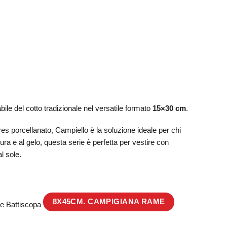
ile del cotto tradizionale nel versatile formato
15×30 cm
.
gres porcellanato, Campiello è la soluzione ideale per chi
ra e al gelo, questa serie è perfetta per vestire con
al sole.
8X45CM. CAMPIGIANA RAME
e Battiscopa