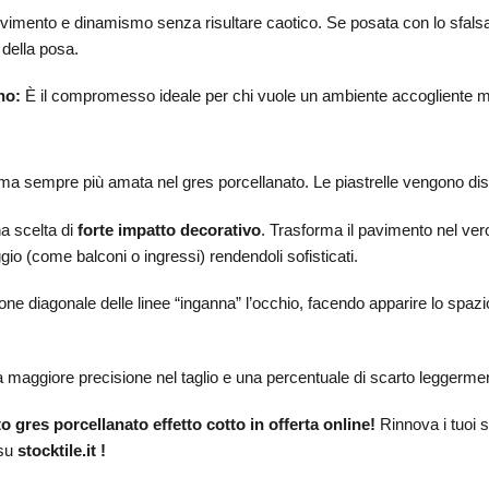
mento e dinamismo senza risultare caotico. Se posata con lo sfalsame
 della posa.
no:
È il compromesso ideale per chi vuole un ambiente accogliente
 ma sempre più amata nel gres porcellanato. Le piastrelle vengono dispos
a scelta di
forte impatto decorativo
. Trasforma il pavimento nel ver
gio (come balconi o ingressi) rendendoli sofisticati.
one diagonale delle linee “inganna” l’occhio, facendo apparire lo spazi
maggiore precisione nel taglio e una percentuale di scarto leggerment
o gres porcellanato effetto cotto in offerta online!
Rinnova i tuoi s
 su
stocktile.it !