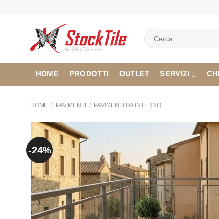
Salta
ai
contenuti
Cerca:
HOME
PRODOTTI
OUTLET
SERVIZI
CH
HOME
/
PAVIMENTI
/
PAVIMENTI DA INTERNO
-24%