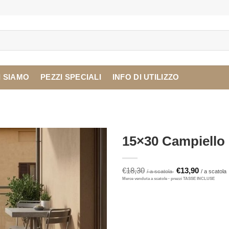
I SIAMO
PEZZI SPECIALI
INFO DI UTILIZZO
15×30 Campiello
Il
I
€
18,30
€
13,90
prezzo
originale
era:
è
€18,30.