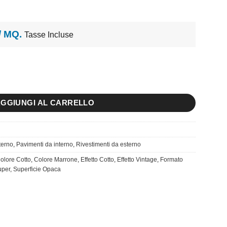
 / MQ.
Tasse Incluse
ità
GGIUNGI AL CARRELLO
terno
,
Pavimenti da interno
,
Rivestimenti da esterno
olore Cotto
,
Colore Marrone
,
Effetto Cotto
,
Effetto Vintage
,
Formato
uper
,
Superficie Opaca