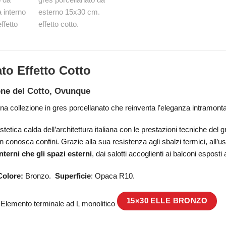
to Effetto Cotto
one del Cotto, Ovunque
na collezione in gres porcellanato che reinventa l’eleganza intramontab
stetica calda dell’architettura italiana con le prestazioni tecniche del 
onosca confini. Grazie alla sua resistenza agli sbalzi termici, all’usu
interni che gli spazi esterni
, dai salotti accoglienti ai balconi esposti 
Colore:
Bronzo.
Superficie
: Opaca R10.
15×30 ELLE BRONZO
Elemento terminale ad L monolitico