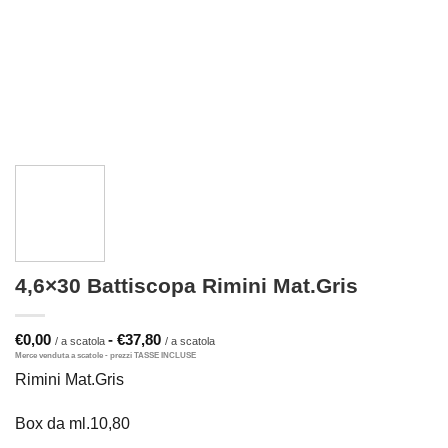
4,6×30 Battiscopa Rimini Mat.Gris
Fascia
€
0,00
-
€
37,80
di
prezzo:
Rimini Mat.Gris
da
€0,00
a
Box da ml.10,80
€37,80