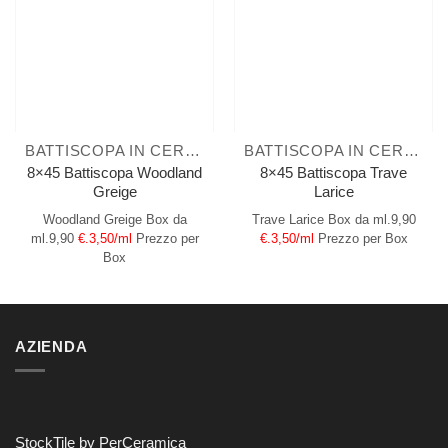
BATTISCOPA IN CERAMICA
BATTISCOPA IN CERAMICA
8×45 Battiscopa Woodland
8×45 Battiscopa Trave
Greige
Larice
Woodland Greige
Box da
Trave Larice
Box da ml.9,90
ml.9,90
€.3,50/ml
Prezzo per
€.3,50/ml
Prezzo per Box
Box
AZIENDA
StockTile by PerCeramica