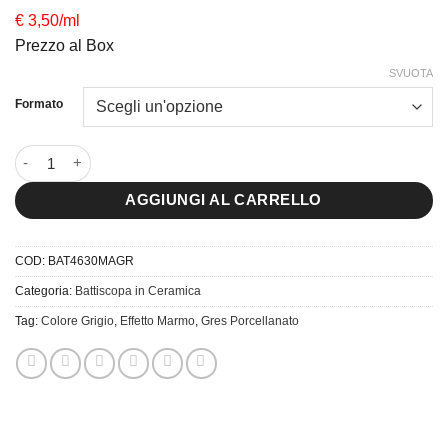
€ 3,50/ml
Prezzo al Box
SVUOTA
Formato
4,6×30 Battiscopa Rimini Mat.Gris quantità
AGGIUNGI AL CARRELLO
COD:
BAT4630MAGR
Categoria:
Battiscopa in Ceramica
Tag:
Colore Grigio
,
Effetto Marmo
,
Gres Porcellanato